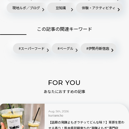
現地ルポ／ブログ
豆知識
体験・アクティビティ
この記事の関連キーワード
スーパーフード
ベーグル
伊勢丹新宿店
FOR YOU
あなたにおすすめの記事
Aug. 5th, 2026
kurisencho
【話題の発酵よもぎラテってどんな味？】草原を思わ
せる香り！熊本県阿蘇育ちの“発酵よもぎ”専門店