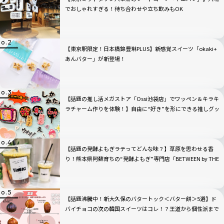
でおしゃれすぎる！待ち合わせや立ち飲みもOK
【東京駅限定！日本橋錦豊琳PLUS】新感覚スイーツ「okaki+
あんバター」が新登場！
【話題の推し活メガストア「Ossi池袋店」でワッペン＆キラキ
ラチャーム作りを体験！】自由に“好き”を形にできる推しグッ
ズに大人も夢中
【話題の発酵よもぎラテってどんな味？】草原を思わせる香
り！熊本県阿蘇育ちの“発酵よもぎ”専門店「BETWEEN by THE
YOMOGI STAND」渋谷にオープン！人気TOP3も
【話題沸騰中！新大久保のバタートック＜バター餅＞5選】ド
バイチョコの次の韓国スイーツはコレ！？王道から個性派まで
全部見せ！