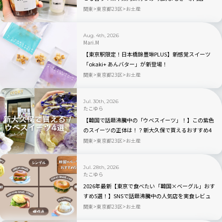
「BETWEEN by THE YOMOGI STAND」渋谷にオープ
関東
東京都23区
お土産
ン！人気TOP3も
Aug. 4th, 2026
Mari.M
【東京駅限定！日本橋錦豊琳PLUS】新感覚スイーツ
「okaki+ あんバター」が新登場！
関東
東京都23区
お土産
Jul. 30th, 2026
たこゆら
【韓国で話題沸騰中の「ウベスイーツ」！】この紫色
のスイーツの正体は！？新大久保で買えるおすすめ4
選を実食レビュー
関東
東京都23区
お土産
Jul. 28th, 2026
たこゆら
2026年最新【東京で食べたい「韓国×ベーグル」おす
すめ5選！】SNSで話題沸騰中の人気店を実食レビュ
ー
関東
東京都23区
お土産