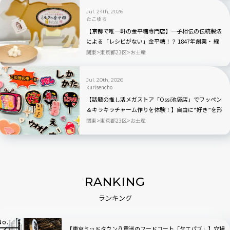
Jul. 24th, 2026
たこゆら
【京都で唯一軒の金平糖専門店】一子相伝の伝統製法
による「レシピがない」金平糖！？ 1847年創業・ 緑
寿庵清水の職人技が宿る人気商品を実食レビュー
関東
東京都23区
お土産
Jul. 20th, 2026
kurisencho
【話題の推し活メガストア「Ossi池袋店」でワッペン
＆キラキラチャーム作りを体験！】自由に“好き”を形
にできる推しグッズに大人も夢中
関東
東京都23区
お土産
RANKING
ランキング
【東京ミッドタウン八重洲のフードコート「ヤエパブ」】穴場