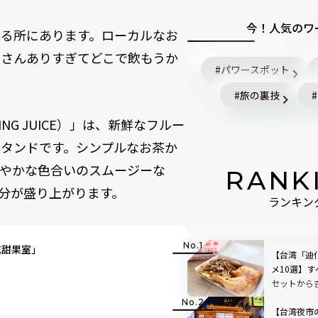
今！人気のワ
至る所にあります。ローカルなお
くさんありすぎてどこで飲もうか
パワースポット
旅の裏技
NG JUICE）」は、新鮮なフルー
タンドです。シンプルなお茶か
鮮やかな色合いのスムージーな
RANK
分が盛り上がります。
ランキン
花甜果室」
【台湾「迪
メ10選】
セットから
」
【台湾夜市