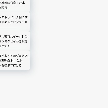
胡椒餅は必食！台北
光夜市」
ツのトッピング何にす
すすめトッピング１０
題の夜市スイーツ】温
キンモクセイかき氷を
夜市で！
康街おすすめグルメ店
べて現地取材！台北
駅から徒歩で行ける