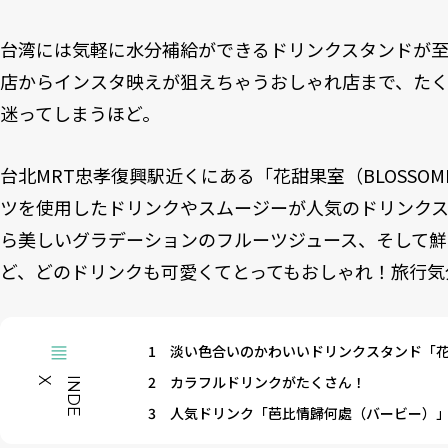
台湾には気軽に水分補給ができるドリンクスタンドが
店からインスタ映えが狙えちゃうおしゃれ店まで、た
迷ってしまうほど。
台北MRT忠孝復興駅近くにある「花甜果室（BLOSSOMI
ツを使用したドリンクやスムージーが人気のドリンクス
ら美しいグラデーションのフルーツジュース、そして
ど、どのドリンクも可愛くてとってもおしゃれ！旅行気
1
淡い色合いのかわいいドリンクスタンド「
2
カラフルドリンクがたくさん！
X
I
N
D
E
3
人気ドリンク「芭比情歸何處（バービー）