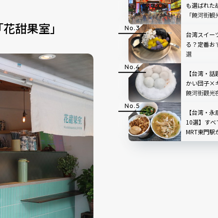
も選ばれた
「饒河街観
「花甜果室」
台湾スイー
る？定番お
選
【台湾・話
かい団子×
饒河街觀光
【台湾・永
10選】す
MRT東門