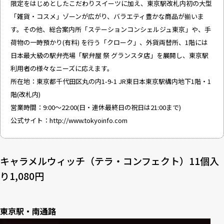
限定をはじめとしたこだわりスイーツに加え、東京駅改札内初の大型
「雑貨・コスメ」ゾーンが広がり、バラエティ豊かな商品が揃いま
す。その他、総合案内所「ステーションコンシェルジュ東京」や、手
荷物の一時預かり(有料) を行う「クローク」、外貨両替所、1階には
日本最大級の駅弁売場「駅弁屋 祭 グランスタ店」を展開し、東京駅
利用者の様々なニーズに応えます。
所在地：東京都千代田区丸の内1-9-1 JR東日本東京駅構内地下1階・1
階(改札内)
営業時間：9:00〜22:00(日・連休最終日の祝日は21:00まで)
公式サイト：
http://www.tokyoinfo.com
キャラメルウィッチ（テラ・コンフェクト）11個入
り1,080円
東京駅・南通路