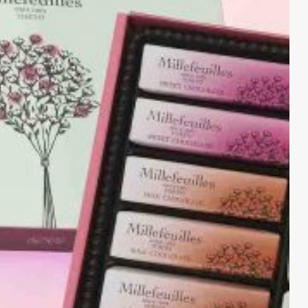
10
東京ばな奈チーズケーキ（グレープストーン）8個入 1,080円
11
東京ばな奈ラッコ コーヒー牛乳味（グレープストーン）8個
入 1,080円
11-1
ここで買える！東京駅南通路