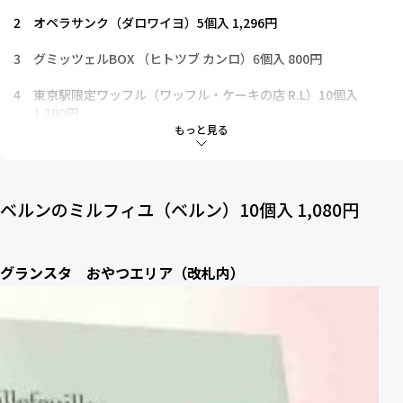
2
オペラサンク（ダロワイヨ）5個入 1,296円
3
グミッツェルBOX （ヒトツブ カンロ）6個入 800円
4
東京駅限定ワッフル（ワッフル・ケーキの店 R.L）10個入
1,300円
もっと見る
5
軽井沢レザンラスク（ブランジェ浅野屋）410円
6
銀のぶどうのチョコレートサンド〈アーモンド〉（銀のぶど
う）12枚入 1,080円
ベルンのミルフィユ（ベルン）10個入 1,080円
7
モンシェールデニッシュ食パンプレーン（神保町いちのいち）
980円
グランスタ おやつエリア（改札内）
7-1
ここで買える！グランスタマップ
8
キャラメルウィッチ（テラ・コンフェクト）11個入り1,080円
9
東京ショコラファクトリー ショコラバウム（アイル）10個入
1,080円