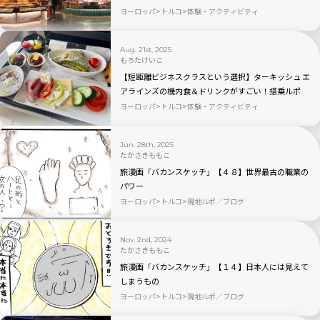
で完全攻略
ヨーロッパ
トルコ
体験・アクティビティ
Aug. 21st, 2025
もろたけいこ
【短距離ビジネスクラスという選択】ターキッシュ エ
アラインズの機内食＆ドリンクがすごい！搭乗ルポ
ヨーロッパ
トルコ
体験・アクティビティ
Jun. 28th, 2025
たかさきももこ
旅漫画「バカンスケッチ」【４８】世界最古の職業の
パワー
ヨーロッパ
トルコ
現地ルポ／ブログ
Nov. 2nd, 2024
たかさきももこ
旅漫画「バカンスケッチ」【１４】日本人には見えて
しまうもの
ヨーロッパ
トルコ
現地ルポ／ブログ