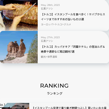
May. 28th, 2023
石黒アツシ
【トルコ】イスタンブールを食べ歩く！ケバブからス
イーツまでおすすめの旨いもの13選
ヨーロッパ
トルコ
グルメ
May. 27th, 2023
石黒アツシ
【トルコ】カッパドキア「洞窟ホテル」の宿泊ルポ＆
絶景や遺跡など周辺観光7選
観光
世界遺産
RANKING
ランキング
【イスタンブール空港で乗り継ぎ時間つぶし】買いたいお土産