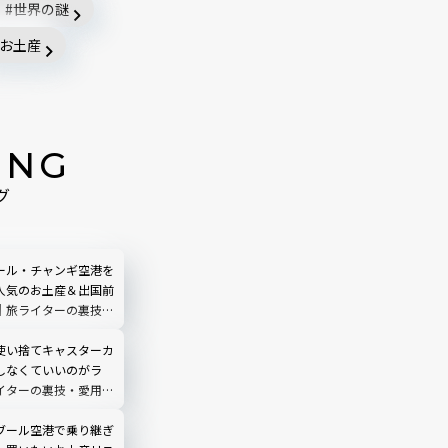
世界の謎
お土産
ING
グ
ール・チャンギ空港を
人気のお土産＆出国前
｜旅ライターの裏技・
ます
使い捨てキャスターカ
しなくていいのがラ
イターの裏技・愛用品
ブール空港で乗り継ぎ