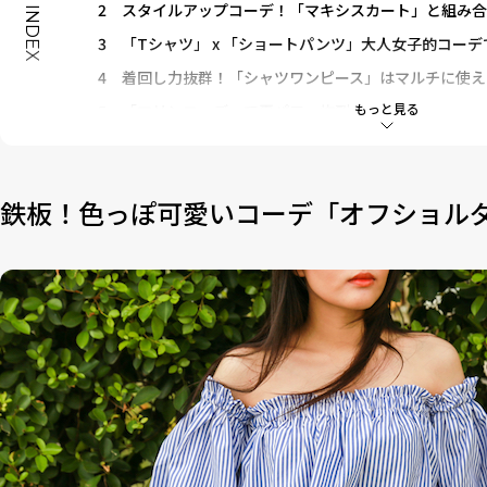
2
スタイルアップコーデ！「マキシスカート」と組み合
INDEX
3
「Tシャツ」 x 「ショートパンツ」大人女子的コー
4
着回し力抜群！「シャツワンピース」はマルチに使え
もっと見る
5
「マリンコーデ」で夏パワー炸裂！
6
着こなして、夏のおしゃれ番長！「サマーガウン」
7
高見えコーデ「きちんとワンピース」の選び方
鉄板！色っぽ可愛いコーデ「オフショル