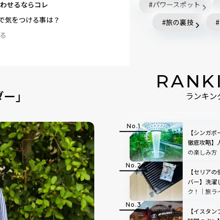
わせるならコレ
パワースポット
デで気をつける事は？
旅の裏技
る
RANK
ダー」
ランキン
【シンガポ
徹底攻略】
の楽しみ方
愛用品教え
【セリアの
バー】洗濯
ク！｜旅ラ
教えます
【イスタン