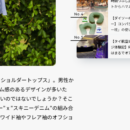
時間つぶし
トからハマ
ットまで完
【ダイソーの
ー】コンパ
ー枕」の使
ーの裏技・
【タイ航空
ジ体験記】Roya
はまるでオ
ム空港での
フショルダートップス」。男性か
ム感のあるデザインが多いた
多いのではないでしょうか？そこ
 x ”スキニーデニム”の組み合
にワイド袖やフレア袖のオフショ