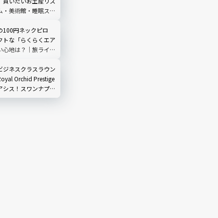
】買いたいお土産リス
ム・美術館・睡眠スポ
全攻略
100円ネックピロ
クトな「らくらくエア
い心地は？｜旅ライタ
愛用品教えます
ビジネスクラスラウン
l Orchid Prestige
アシス！スワンナプー
楽しみ方徹底ガイド