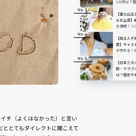
1カ所は？
【富士山五
＆お土産】
を満喫！リ
ートの「中
た！
【知る人ぞ
産】キャス
が作れる！体
ー・ランド
【日本三大
郎・クラブ
は？歴史や
マイチ（よくはなかった）と言い
だととてもダイレクトに聞こえて