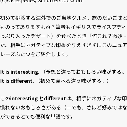
(C)AJCespedes/ Schutterstock.com
初めて挑戦する海外でのご当地グルメ。旅のだいご味
ものってありますよね？筆者もイギリスでライスプディ
っぷり入ったデザート）を食べたとき「何これ？微妙
た。相手にネガティブな印象を与えすぎずにこのニュ
レーズふたつをご紹介します。
It is interesting.
（予想と違っておもしろい味がする。
It is different.
（初めて食べる違う味がする。）
この
interesting とdifferent
は、相手にネガティブな
慣れないおもしろさがある（＝でも、さほど好みでは
ができるとても便利な単語です。