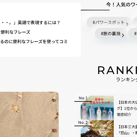
今！人気のワ
・・・。」英語で表現するには？
パワースポット
に便利なフレーズ
旅の裏技
るのに便利なフレーズを使ってコミ
RANK
ランキン
【日本の大
グ】1位か
徹底紹介
【日本三大
「恐山」・