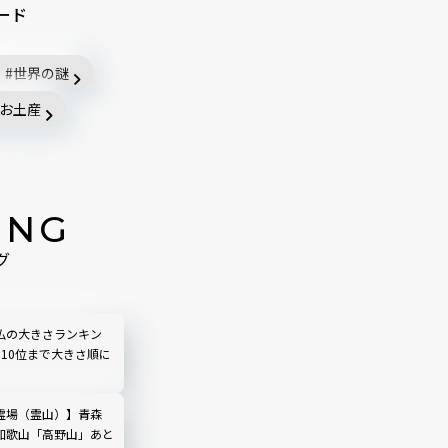
ード
世界の謎
お土産
ING
グ
仏の大きさランキン
ら10位まで大きさ順に
霊場（霊山）】青森
和歌山「高野山」あと