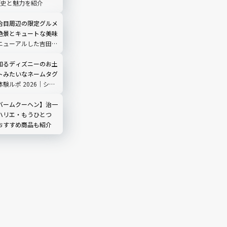
歴史と魅力を紹介
合目周辺の限定グルメ
絶景とキュートな美味
ニューアルした吉田ル
ノ茶屋」にも寄ってみ
知るディズニーのお土
トみたいなネームタグ
験ルポ 2026｜シ
3店舗で販売中
バームクーヘン】治一
ハリエ・もうひとつ
おすすめ商品も紹介