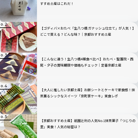
すすめ土産はこれだ！
【ゴディバ×おたべ「生八つ橋 ガナッシュ仕立て」が人気！】
どこで買える？どんな味？｜京都おすすめ土産
【こんなに違う！生八つ橋4種食べ比べ】おたべ・聖護院・西
尾・夕子の賞味期限や価格もチェック｜定番京都土産
【大人に推したい京都土産】お餅シートとケーキで新食感！抹
茶薫るシックなスイーツ「京町家ケーキ」実食レポ
【京都おすすめ土産】祇園辻利の人気No.1抹茶菓子「つじりの
里」実食！人気の秘密は？