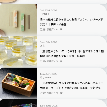
Jul. 23rd, 2026
下村祥子
香木の繊細な香りを楽しむお香「ささや」シリーズ新
発売！｜京都・松栄堂
近畿
京都府
お土産
Jun. 6th, 2026
あお
【夏限定かき氷 レモンの雫氷】目と舌で味わう涼！期
間限定の琥珀糖も登場｜京都・永楽屋
近畿
京都府
お土産
May. 6th, 2026
やまかーん
【京都駅直結】ポルタにお弁当を中心に楽しめる「下
鴨茶寮」オープン！「鯖寿司の口福小箱」を新発売
近畿
京都府
お土産
Dec. 19th, 2025