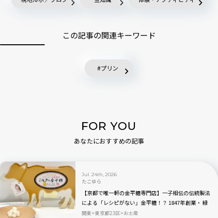
この記事の関連キーワード
プリン
FOR YOU
あなたにおすすめの記事
Jul. 24th, 2026
たこゆら
【京都で唯一軒の金平糖専門店】一子相伝の伝統製法
による「レシピがない」金平糖！？ 1847年創業・ 緑
寿庵清水の職人技が宿る人気商品を実食レビュー
関東
東京都23区
お土産