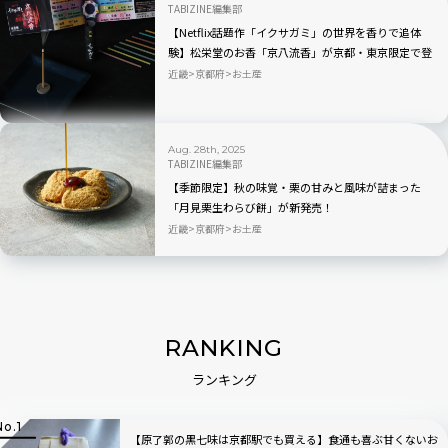
TABIZINE編集部
【Netflix話題作「イクサガミ」の世界を香りで追体
験】松栄堂のお香「京八流香」が京都・東京限定で登
場
近畿
京都府
お土産
Aug. 28th, 2025
TABIZINE編集部
【季節限定】秋の味覚・栗の甘みと風味が詰まった
「月見栗生わらび餅」が新発売！
近畿
京都府
お土産
RANKING
ランキング
【原了郭の黒七味は京都駅でも買える】食通も喜ぶ甘くないお