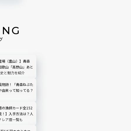
ING
グ
霊場（霊山）】青森
和歌山「高野山」あと
歴史と魅力を紹介
風物詩！「青森ねぶた
や由来って知ってる？
題の漁師カード全152
見！】入手方法は？人
？レア度一覧も