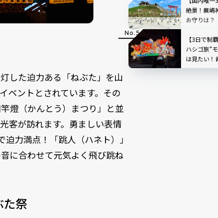
【国内唯一
絶景！蕪嶋
お守りは？
運絵馬がも
【3日で制
ハシゴ旅”
は見たい！
る夏祭り完
を灯した迫力ある「ねぶた」を山
イベントとされています。その
田竿燈（かんとう）まつり」と並
光客が訪れます。勇ましい表情
で迫力満点！「跳人（ハネト）」
の音に合わせて元気よく飛び跳ね
ぶた祭