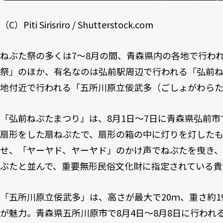
（C）Piti Sirisriro / Shutterstock.com
ねぶた祭の多くは7～8月の間、青森県内の各地で行わ
祭」のほか、有名なのは弘前駅周辺で行われる「弘前
地付近で行われる「五所川原立佞武多（ごしょがわら
「弘前ねぷたまつり」は、8月1日～7日に青森県弘前
扇形をした扇ねぷたで、扇形の箱の中に灯りを灯した
せ、「ヤーヤド、ヤーヤド」のかけ声でねぷたを曳き、
ぶたと並んで、重要無形民俗文化財に指定されている貴
「五所川原立佞武多」は、高さが最大で20ｍ、重さ約1
が魅力。青森県五所川原市で8月4日～8月8日に行われ