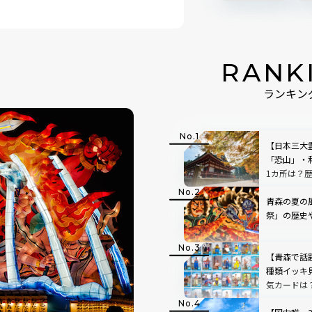
RANK
ランキン
【日本三大
「恐山」・
1カ所は？
青森の夏の
祭」の歴史
【青森で話
種類イッキ
気カードは