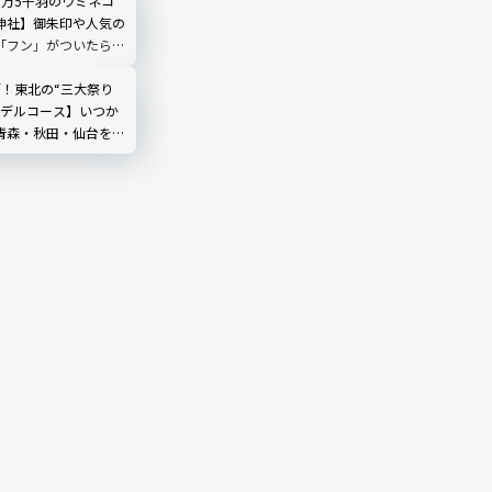
3万5千羽のウミネコ
神社】御朱印や人気の
「フン」がついたら開
らえる！｜青森県
覇！東北の“三大祭り
モデルコース】いつか
青森・秋田・仙台を巡
全ガイド