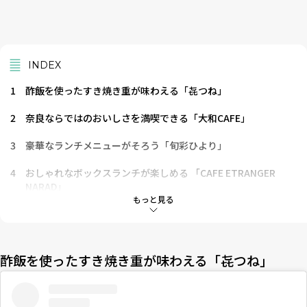
INDEX
1
酢飯を使ったすき焼き重が味わえる「㐂つね」
2
奈良ならではのおいしさを満喫できる「大和CAFE」
3
豪華なランチメニューがそろう「旬彩ひより」
4
おしゃれなボックスランチが楽しめる 「CAFE ETRANGER
NARAD」
もっと見る
5
江戸末期の数寄屋造りを再現！ 「french o・mo・ya 奈良町
店」
6
掘り炬燵を完備した個室がある「沙山華」
酢飯を使ったすき焼き重が味わえる「㐂つね」
7
麗しのひとときが過ごせる！ 「五風十雨」