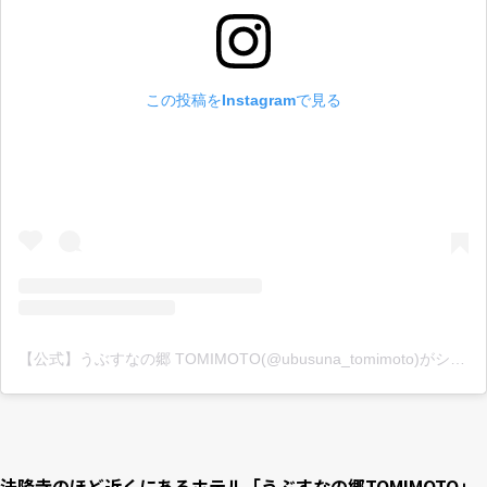
この投稿をInstagramで見る
【公式】うぶすなの郷 TOMIMOTO(@ubusuna_tomimoto)がシェアした投稿
法隆寺のほど近くにあるホテル「うぶすなの郷TOMIMOTO」