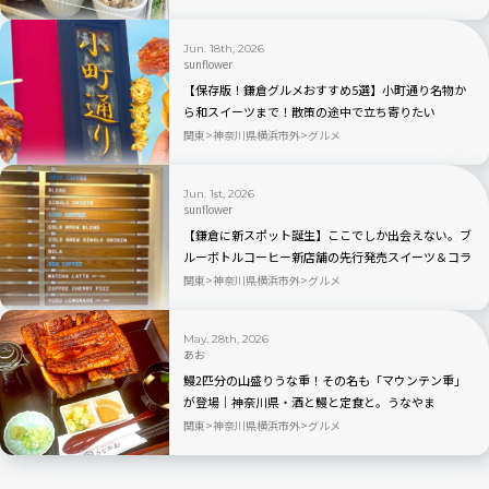
Jun. 18th, 2026
sunflower
【保存版！鎌倉グルメおすすめ5選】小町通り名物か
ら和スイーツまで！散策の途中で立ち寄りたい
関東
神奈川県横浜市外
グルメ
Jun. 1st, 2026
sunflower
【鎌倉に新スポット誕生】ここでしか出会えない。ブ
ルーボトルコーヒー新店舗の先行発売スイーツ＆コラ
ボバッグが可愛すぎる
関東
神奈川県横浜市外
グルメ
May. 28th, 2026
あお
鰻2匹分の山盛りうな重！その名も「マウンテン重」
が登場｜神奈川県・酒と鰻と定食と。うなやま
関東
神奈川県横浜市外
グルメ