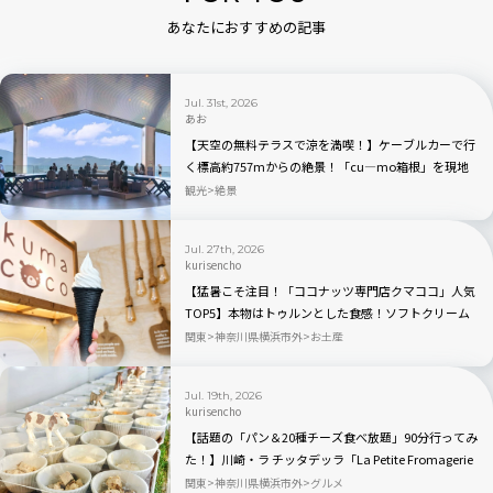
あなたにおすすめの記事
Jul. 31st, 2026
あお
【天空の無料テラスで涼を満喫！】ケーブルカーで行
く標高約757mからの絶景！「cu―mo箱根」を現地
レビュー
観光
絶景
Jul. 27th, 2026
kurisencho
【猛暑こそ注目！「ココナッツ専門店クマココ」人気
TOP5】本物はトゥルンとした食感！ソフトクリーム
やビールも人気｜川崎・ラ チッタデッラ
関東
神奈川県横浜市外
お土産
Jul. 19th, 2026
kurisencho
【話題の「パン＆20種チーズ食べ放題」90分行ってみ
た！】川崎・ラ チッタデッラ「La Petite Fromagerie
〜小さなチーズの店〜」
関東
神奈川県横浜市外
グルメ