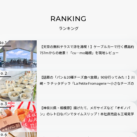
RANKING
ランキング
【天空の無料テラスで涼を満喫！】ケーブルカーで行く標高約
757mからの絶景！「cu―mo箱根」を現地レビュー
【話題の「パン＆20種チーズ食べ放題」90分行ってみた！】川
崎・ラ チッタデッラ「La Petite Fromagerie 〜小さなチーズの
店〜」
【神奈川県・相模原】揚げたて、メガサイズなど「オギノパ
ン」のレトロなパンでタイムスリップ！本社直売店＆工場見学
へ行ってみた！