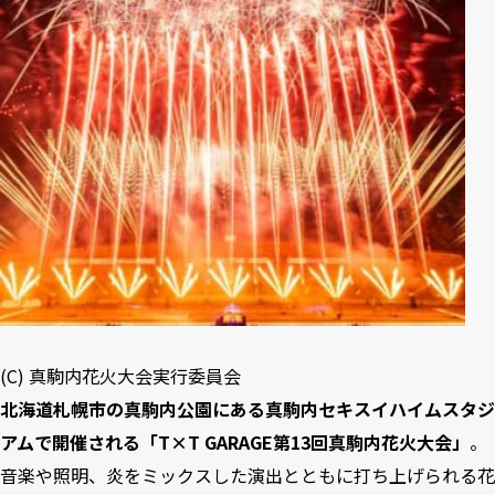
10
【茨城県｜8月2日】三尺玉2発「第20回古河花火大会」
11
【埼玉県｜8月9日】大切な人に向けたメッセージも「第73回
熊谷花火大会」
12
【東京都｜8月2日】7つのプログラムで見ごたえ抜群「第50
回江戸川区花火大会」
13
【東京都｜7月26日】八王子に夏の訪れを伝える「令和7年八
王子花火大会」
14
【新潟県｜7月26日】日本海が舞台「ぎおん柏崎まつり 海の
大花火大会」
15
【新潟県｜9月13日・14日】400年の伝統「片貝まつり 新潟花
火大会」
(C) 真駒内花火大会実行委員会
北海道札幌市の真駒内公園にある真駒内セキスイハイムスタジ
16
【新潟県｜8月2日・3日】平和を祈る花火「長岡まつり大花火
大会」
アムで開催される「T×T GARAGE第13回真駒内花火大会」
。
音楽や照明、炎をミックスした演出とともに打ち上げられる花
17
【山梨県｜8月7日】武田氏ゆかりの伝統「神明の花火大会」