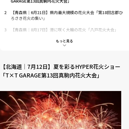
GARAGE第13回真駒内花火大会」
2
【青森県｜6月21日】県内最大規模の花火大会「第18回古都ひ
ろさき花火の集い」
3
【青森県｜8月17日】港に咲く大輪の花火「八戸花火大会」
4
【宮城県｜9月27日】映画のように展開する芸術花火「東北未
もっと見る
来芸術花火」
5
【秋田県｜7月19日】エンタメコンサート花火ショー「港まつ
り 能代の花火」
【北海道｜7月12日】夏を彩るHYPER花火ショー
「T×T GARAGE第13回真駒内花火大会」
6
【秋田県｜8月30日】100年以上の歴史を誇る全国花火競技大
会「大曲の花火」
7
【山形県｜8月16日】打ち上げ幅700mのスターマイン「第32
回赤川花火大会」
8
【栃木県｜8月9日】ボランティアによって運営「2025うつのみ
や花火大会」
9
【栃木県｜8月2日】明治36年から続く伝統の「足利花火大会」