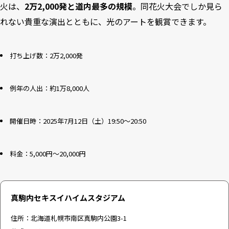
火は、
2万2,000発と道内最多の規模
。同花火大会でしか見ら
18
【静岡県｜7月25日ほか】花火師も日本一と絶賛「熱海海上花
れない貴重な演出とともに、光のアートを観賞できます。
火大会」
19
【静岡県｜8月10日】温泉街の海を望む「按針祭海の花火大
会」
打ち上げ数：2万2,000発
20
【静岡県｜7月26日・27日】70年以上の歴史を誇る「第78回
沼津夏まつり・狩野川花火大会」
例年の人出：約1万8,000人
21
【静岡県｜8月18日～20日】土肥温泉の一大イベント「土肥
サマーフェスティバル海上花火大会」
開催日時：2025年7月12日（土）19:50～20:50
22
【愛知県｜7月27日】東海地区最大規模「第57回豊田おいで
んまつり花火大会」
料金：5,000円～20,000円
23
【愛知県｜7月26日・27日】東京スカイツリーより大きな花
火「蒲郡まつり花火大会」
真駒内セキスイハイムスタジアム
24
【三重県｜7月26日】夜空を彩る夏の風物詩「津花火大会」
25
住所：北海道札幌市南区真駒内公園3-1
【大阪府｜9月21日】昨年度の出生数の花火が打ちあがる「水
都くらわんか花火大会」