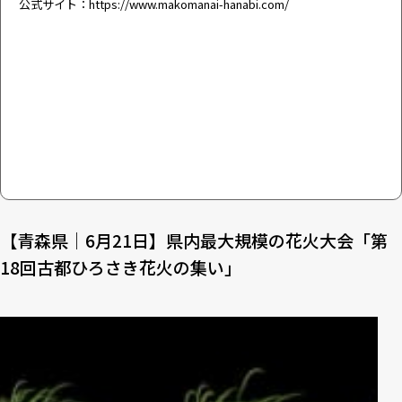
公式サイト：
https://www.makomanai-hanabi.com/
26
【広島県｜8月2日】江戸中期から続く「おのみち住吉花火ま
つり」
27
【愛媛県｜8月3日】瀬戸内海を照らす「おんまく花火大会」
28
【熊本県｜10月18日】花火師の競演「やつしろ全国花火競技
大会」
【青森県｜6月21日】県内最大規模の花火大会「第
18回古都ひろさき花火の集い」