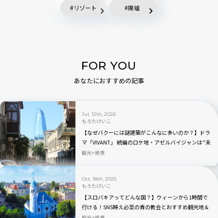
リゾート
廃墟
FOR YOU
あなたにおすすめの記事
Jul. 12th, 2026
もろたけいこ
【なぜバクーには謎建築がこんなに多いのか？】ドラ
マ「VIVANT」 続編のロケ地・アゼルバイジャンは”未
来都市”だった！
観光
絶景
Oct. 18th, 2025
もろたけいこ
【スロバキアってどんな国？】ウィーンから1時間で
行ける！SNS映え必至の青の教会とおすすめ観光地＆
カフェ巡り
観光
絶景