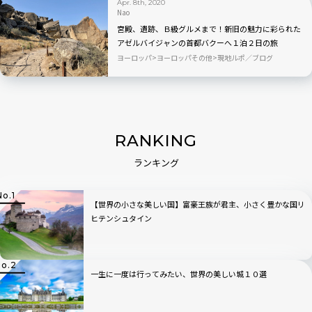
Apr. 8th, 2020
Nao
宮殿、遺跡、Ｂ級グルメまで！新旧の魅力に彩られた
アゼルバイジャンの首都バクーへ１泊２日の旅
ヨーロッパ
ヨーロッパその他
現地ルポ／ブログ
RANKING
ランキング
【世界の小さな美しい国】富豪王族が君主、小さく豊かな国リ
ヒテンシュタイン
一生に一度は行ってみたい、世界の美しい城１０選