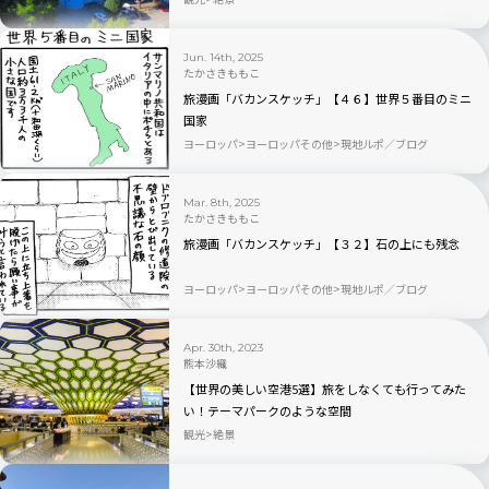
Jun. 14th, 2025
たかさきももこ
旅漫画「バカンスケッチ」【４６】世界５番目のミニ
国家
ヨーロッパ
ヨーロッパその他
現地ルポ／ブログ
Mar. 8th, 2025
たかさきももこ
旅漫画「バカンスケッチ」【３２】石の上にも残念
ヨーロッパ
ヨーロッパその他
現地ルポ／ブログ
Apr. 30th, 2023
熊本沙織
【世界の美しい空港5選】旅をしなくても行ってみた
い！テーマパークのような空間
観光
絶景