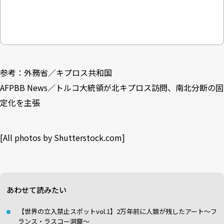
参考：
外務省／キプロス共和国
AFPBB News／トルコ大統領が北キプロス訪問、南北分断の固
定化を主張
[All photos by Shutterstock.com]
あわせて読みたい
【世界の立入禁止スポットvol.1】2万年前に人類が残したアート〜フ
ランス・ラスコー洞窟〜