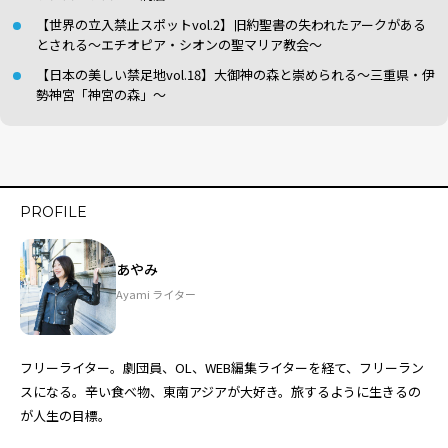
【世界の立入禁止スポットvol.2】旧約聖書の失われたアークがある
とされる〜エチオピア・シオンの聖マリア教会〜
【日本の美しい禁足地vol.18】大御神の森と崇められる〜三重県・伊
勢神宮「神宮の森」〜
PROFILE
あやみ
Ayami ライター
フリーライター。劇団員、OL、WEB編集ライターを経て、フリーラン
スになる。辛い食べ物、東南アジアが大好き。旅するように生きるの
が人生の目標。