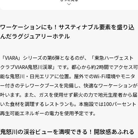
4-1-1
【デラックス洋室（58㎡）】
4-1-2
【デラックス洋室（67㎡）】
4-1-3
【シグネチャースイート（128㎡）】
ワーケーションにも！サスティナブル要素を盛り込
4-1-4
【シグネチャースイート（152㎡）】
んだラグジュアリーホテル
5
地元生産者から届いた新鮮な食材を使った料理が味わえる
6
「地域」「食」をテーマにしたショップ
「VIARA」シリーズの第6弾となるのが、「東急ハーヴェスト
クラブVIARA鬼怒川渓翠」です。都心から約2時間でアクセス可
能な鬼怒川・日光エリアに位置。屋外でのWi-Fi環境やモニタ
ー付きのテレワークブースを完備し、快適なワーケーションが
叶います。また、ガスを使用せず薪火の力で地元生産者から届
いた食材を調理するレストランも。本施設では100パーセント
再生可能エネルギーの電力を使用予定です。
鬼怒川の渓谷ビューを満喫できる！開放感あふれる