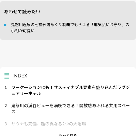
あわせて読みたい
鬼怒川温泉の七福邪鬼めぐり制覇でもらえる「邪気払いお守り」の
小判が可愛い
INDEX
1
ワーケーションにも！サスティナブル要素を盛り込んだラグジ
ュアリーホテル
2
鬼怒川の渓谷ビューを満喫できる！開放感あふれる共用スペー
ス
3
サウナも完備、趣の異なる2つの大浴場
4
目的に合わせて選べる、全室温泉露天風呂付きの客室
もっと見る