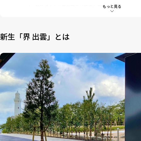
もっと見る
5
開放感のある露天風呂は寝湯も最高
6
出雲蕎麦やしじみなど地元食材を使った夕食
7
出雲ならではの神饌朝食でお詣り支度
新生「界 出雲」とは