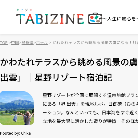
～人生に旅心を
TOP
中国
島根県
ホテル
かわたれテラスから眺める風景の虜になる！灯
かわたれテラスから眺める風景の虜
出雲」｜星野リゾート宿泊記
星野リゾートが全国に展開する温泉旅館ブラン
にある「界 出雲」を現地ルポ。日御碕（ひ
ーション。なんといっても、日本海をすぐ近
立地を最大限に活かした造りが特徴。そのほ
Posted by:
Chika