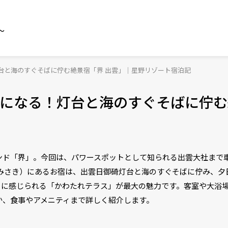
～
台と海のすぐそばに佇む絶景宿「界 出雲」｜星野リゾート宿泊記
になる！灯台と海のすぐそばに佇む
ド「界」。今回は、パワースポットとして知られる出雲大社まで車
のみさき）にあるお宿は、出雲日御碕灯台と海のすぐそばに佇み、夕
くに感じられる「かわたれテラス」が最大の魅力です。客室や大浴
か、食事やアメニティまで詳しく紹介します。