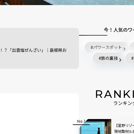
今！人気のワ
パワースポット
！？「出雲塩ぜんざい」｜島根県お
旅の裏技
RANK
ランキン
【星野リゾ
現地取材ル