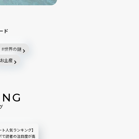
ード
世界の謎
お土産
ING
グ
ート人気ランキング】
ポで読者の注目度が高