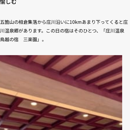
愉しむ
五箇山の相倉集落から庄川沿いに10kmあまり下ってくると庄
川温泉郷があります。この日の宿はそのひとつ、「庄川温泉
鳥越の宿 三楽園」。