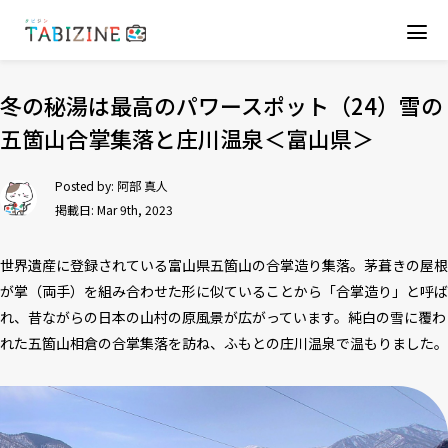
冬の秘湯は最高のパワースポット（24）雪の
五箇山合掌集落と庄川温泉＜富山県＞
Posted by:
阿部 真人
掲載日: Mar 9th, 2023
世界遺産に登録されている富山県五箇山の合掌造り集落。茅葺きの屋根
が掌（両手）を組み合わせた形に似ていることから「合掌造り」と呼ば
れ、昔ながらの日本の山村の原風景が広がっています。純白の雪に覆わ
れた五箇山相倉の合掌集落を訪ね、ふもとの庄川温泉で温もりました。