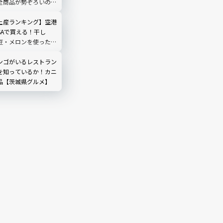
全商品が勢ぞろいの八
ルポ！
土産ランキング】空港
SAで買える！干し
豆・メロンを使ったお
選
ンゴがいるレストラン
を知っているか！カニ
品【茨城県グルメ】