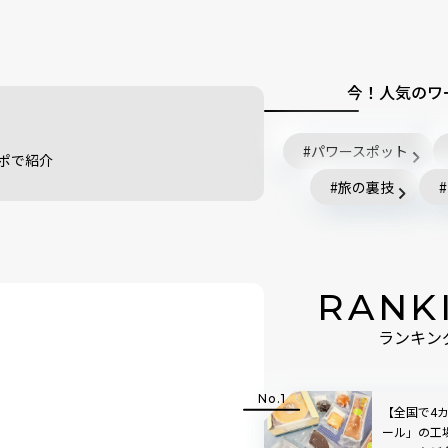
今！人気のワ
パワースポット
ポで紹介
旅の裏技
RANK
ランキン
【全国で4
ール」の工