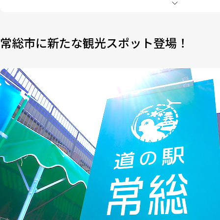
4-2
「天てり卵」を存分に味わう「TAMAGOYA 常総レスト
5
映える！「ぼくとメロンとミルクソフト」
6
2時間かけて焼き上げる「つぼやき おやきいも」
常総市に新たな観光スポット登場！