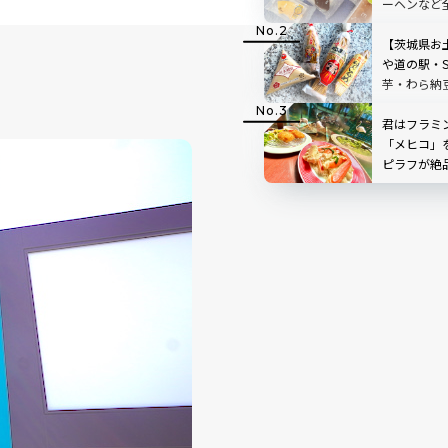
ーヘンなど
ラン・ハウス」
潮店を現地
【茨城県お
や道の駅・
芋・わら納
菓子など14
君はフラミ
「メヒコ」
ピラフが絶