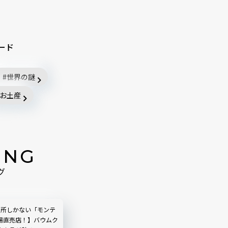
ード
世界の謎
お土産
ING
グ
カ所しかない「モンテ
場直売店！】バウムク