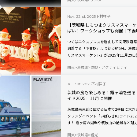
下村祥子
Nov. 22nd, 2025
【茨城県 しもつまクリスマスマー
ぱい！ワークショップも開催｜下妻
つくばエクスプレスを経由して関東鉄道常
到着する「下妻駅」より徒歩約5分。茨城
リスマスマーケット」が2025年11月29
ツや、話題のグルメなどが多数出店！ ク
関東
茨城県
体験・アクティビティ
できるワークショップや、地元の吹奏楽部
よ。光と音楽に包まれた空間で、冬の特別
下村祥子
Jul. 31st, 2025
茨城の食も楽しめる！霞ヶ浦を巡る
イド2025」11月に開催
茨城県南東部に広がる日本で2番目に大き
クリングイベント「いばらきK1ライド202
す！ 霞ヶ浦の湖岸や筑波山の絶景など魅
を舞台に、エイドステーションでは地元グ
関東
茨城県
観光
幅広いジャンルのコースが楽しめる、ライ