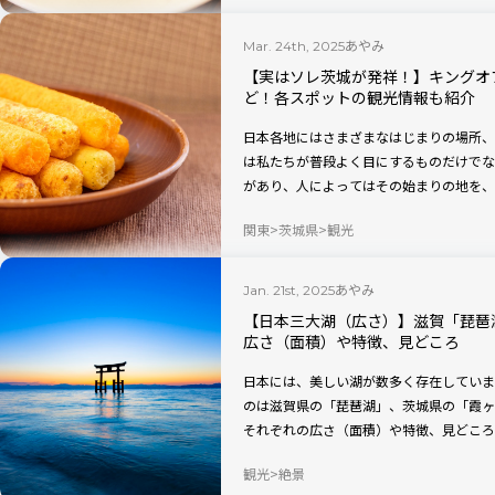
あやみ
Mar. 24th, 2025
【実はソレ茨城が発祥！】キングオ
ど！各スポットの観光情報も紹介
日本各地にはさまざまなはじまりの場所、
は私たちが普段よく目にするものだけでな
があり、人によってはその始まりの地を、
都道府県各地のはじまりを紹介する本連載
関東
茨城県
観光
あやみ
Jan. 21st, 2025
【日本三大湖（広さ）】滋賀「琵琶
広さ（面積）や特徴、見どころ
日本には、美しい湖が数多く存在していま
のは滋賀県の「琵琶湖」、茨城県の「霞ヶ
それぞれの広さ（面積）や特徴、見どころ
す。ぜひ、これらの湖を訪れる際の参考に
観光
絶景