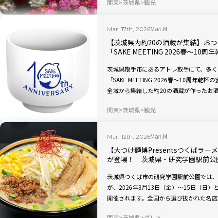
関東
茨城県
観光
Mari.M
Mar. 17th, 2026
【茨城県内約20の酒蔵が集結】おつ
「SAKE MEETING 2026春～1
茨城県取手市にあるアトレ取手にて、多く
「SAKE MEETING 2026春～10周年
全域から集結した約20の酒蔵が作ったお
みもOKなので、日本酒とともに思う存分
関東
茨城県
観光
く！
Mari.M
Mar. 12th, 2026
【大つけ麺博Presentsつくばラ
が登場！｜茨城県・研究学園駅前公
茨城県つくば市の研究学園駅前公園では、「大
が、2026年3月13日（金）～15日（日）
開催されます。全国から選び抜かれた名店
た一杯が登場します！
関東
茨城県
グルメ