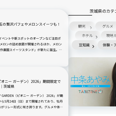
茨城県のカテ
玉の贅沢パフェやメロンスイーツも！
観光
グルメ
ホテル
現地
イベントや新スポットのオープンなど注目ポ
メロンの詰め放題が開催されるほか、メロン
豆知識
体験・
作農園スイーツスタンド」が新たに誕生。メ
軽に現地でも楽しむことができます。
（ピオニー ガーデン）2026」期間限定で
催｜茨城県
GARDEN（ピオニー ガーデン） 2026」が期
）から5月24日（日）まで開催されており、牡丹
万株がリレー形式に咲き誇ります。グルメや体験
スポットです。