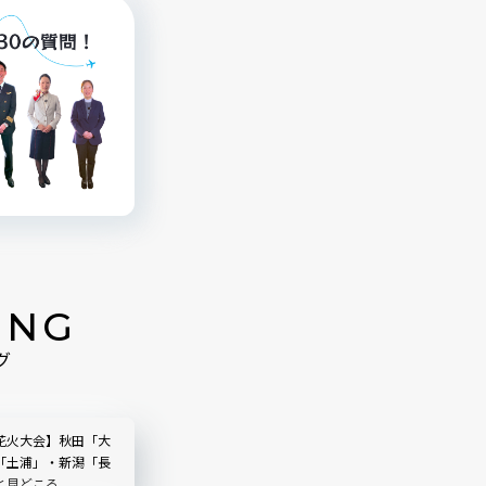
ING
グ
花火大会】秋田「大
「土浦」・新潟「長
と見どころ