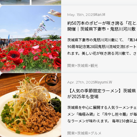
す。
Mari.M
May. 15th, 2025
約50万本のポピーが咲き誇る「花
開催｜茨城県下妻市・鬼怒川河川敷
茨城県下妻市の鬼怒川河川敷にて、「第3
90周年記念第28回鬼怒川流域交流Eボート
れます。美しい花が咲き誇る河川敷で、さ
きを過ごしてみませんか？
関東
茨城県
観光
Mayumi.W
Apr. 27th, 2025
【人気の季節限定ラーメン】茨城県
が2025年も登場
茨城県を中心に展開する人気ラーメンチェ
メン「梅極み鶏」と「冷やし担々麺」が毎
なラーメンが味わえます。 毎年150食以
看板メニューもチェックして、今年の春夏
関東
茨城県
グルメ
う！