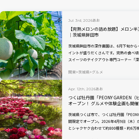
あお
Jul. 3rd, 2026
【完熟メロンの詰め放題】メロン半
｜茨城県鉾田市
茨城県鉾田市の深作農園は、6月下旬から
イントが盛りだくさんです。完熟の食べ頃
スイーツのテイクアウト専門コーナー「深
ロンをギフトとしてだけではなく、より気
関東
茨城県
グルメ
あお
Apr. 12th, 2026
つくば牡丹園「PEONY GARDEN
オープン！ グルメや体験企画も開
茨城県つくば市で、つくば牡丹園「PEONY 
間限定でオープン。2026年4月9日（木
とシャクヤク合わせて約800種類・約6
企画も行われ、春のお出かけにピッタリの