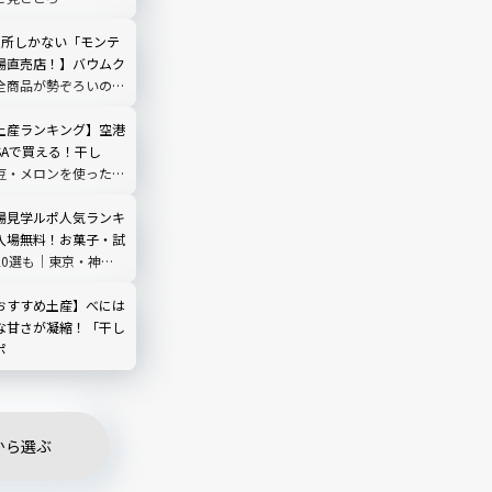
カ所しかない「モンテ
場直売店！】バウムク
全商品が勢ぞろいの八
ルポ！
土産ランキング】空港
SAで買える！干し
豆・メロンを使ったお
選
場見学ルポ人気ランキ
入場無料！お菓子・試
20選も｜東京・神奈
埼玉・千葉・静岡
おすすめ土産】べには
な甘さが凝縮！「干し
ポ
から選ぶ