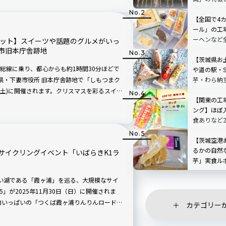
【全国で4
ール」の工
ーヘンなど
ケット】スイーツや話題のグルメがいっ
潮店を現地
市旧本庁舎跡地
【茨城県お
総線に乗り、都心からも約1時間30分ほどで
や道の駅・
芋・わら納
県・下妻市役所 旧本庁舎跡地で「しもつまク
菓子など14
日(土)に開催されます。クリスマスを彩るスイー
【関東の工
リスマスカードやアクセサリーの手作り体験が
ング】ほぼ
によるクリスマスコンサートも行われます
食ありなど
な一日を過ごしませんか？
川・群馬・
【茨城空港
るかの自然
サイクリングイベント「いばらきK1ラ
芋」実食ル
い湖である「霞ヶ浦」を巡る、大規模なサイ
5」が2025年11月30日（日）に開催されま
力いっぱいの「つくば霞ヶ浦りんりんロード」
カテゴリー
ルメや特産品が振るまわれ、いばらきの食と
ト層にもうれしいサイクリングイベントで