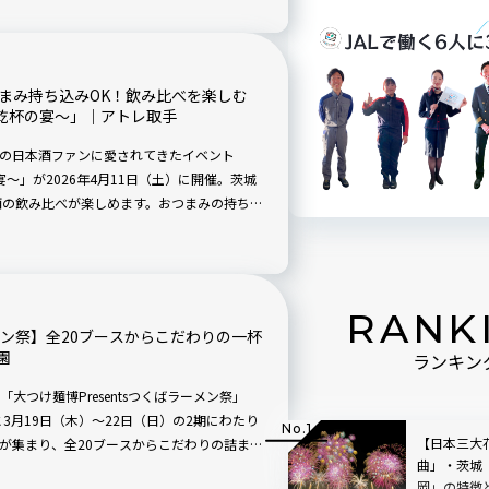
まみ持ち込みOK！飲み比べを楽しむ
0周年乾杯の宴～」｜アトレ取手
の日本酒ファンに愛されてきたイベント
乾杯の宴～」が2026年4月11日（土）に開催。茨城
酒の飲み比べが楽しめます。おつまみの持ち込
楽しんじゃいましょう。事前予約をお忘れな
RANK
ーメン祭】全20ブースからこだわりの一杯
園
ランキン
つけ麺博Presentsつくばラーメン祭」
と3月19日（木）～22日（日）の2期にわたり
【日本三大
が集まり、全20ブースからこだわりの詰まっ
曲」・茨城
岡」の特徴