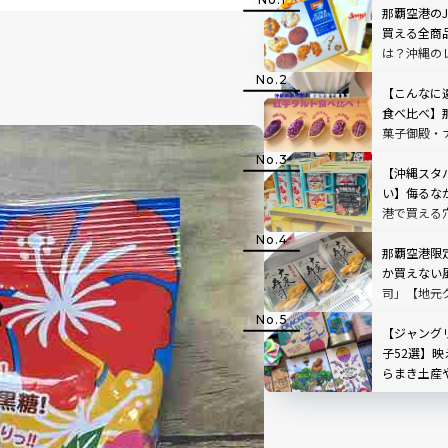
那覇空港のJ
買える全商品
は？沖縄の
【こんなに
食べ比べ】
菓子御殿・
など賞味期
もチェック
【沖縄スタ
い】侮るな
港で買える
那覇空港限
か買えない
司」【地元
【ジャング
子52選】映
らまき土産
ードも