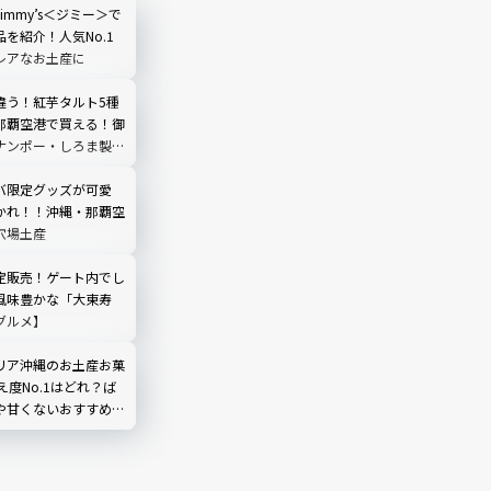
immy’s＜ジミー＞で
を紹介！人気No.1
レアなお土産に
違う！紅芋タルト5種
那覇空港で買える！御
ナンポー・しろま製菓
限や1個当たりの値段
｜定番沖縄土産
バ限定グッズが可愛
かれ！！沖縄・那覇空
穴場土産
定販売！ゲート内でし
風味豊かな「大東寿
グルメ】
リア沖縄のお土産お菓
え度No.1はどれ？ば
や甘くないおすすめフ