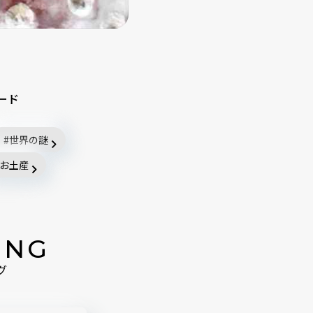
ード
世界の謎
お土産
ING
グ