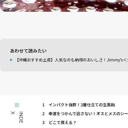
あわせて読みたい
【沖縄おすすめ土産】人気なのも納得のおいしさ！Jimmy’s
1
インパクト抜群！2層仕立ての生黒飴
2
幸運をつかんで逃さない！オスとメスのシ
X
I
N
D
E
3
どこで買える？