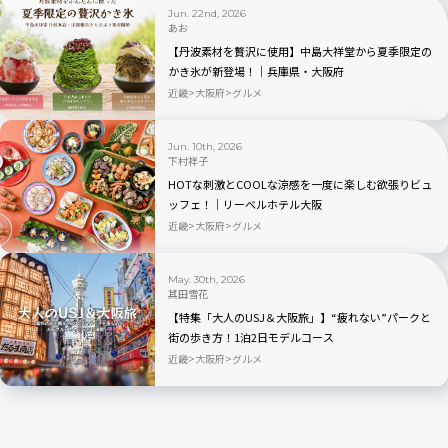
Jun. 22nd, 2026
あお
【丹波素材を贅沢に使用】中島大祥堂から夏季限定の
かき氷が新登場！｜兵庫県・大阪府
近畿
大阪府
グルメ
Jun. 10th, 2026
下村祥子
HOTな刺激とCOOLな涼感を一度に楽しむ欲張りビュ
ッフェ！｜リーベルホテル大阪
近畿
大阪府
グルメ
May. 30th, 2026
其田雪花
【特集「大人のUSJ＆大阪旅」】“疲れない”パークと
街の歩き方！1泊2日モデルコース
近畿
大阪府
グルメ