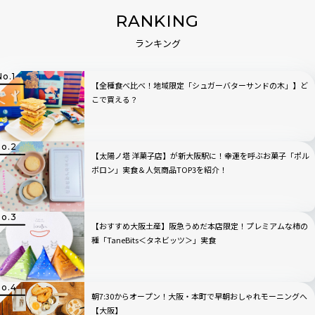
RANKING
ランキング
【全種食べ比べ！地域限定「シュガーバターサンドの木」】ど
こで買える？
【太陽ノ塔 洋菓子店】が新大阪駅に！幸運を呼ぶお菓子「ポル
ボロン」実食＆人気商品TOP3を紹介！
【おすすめ大阪土産】阪急うめだ本店限定！プレミアムな柿の
種「TaneBits＜タネビッツ＞」実食
朝7:30からオープン！大阪・本町で早朝おしゃれモーニングへ
【大阪】