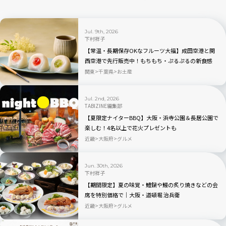
Jul. 9th, 2026
下村祥子
【常温・長期保存OKなフルーツ大福】成田空港と関
西空港で先行販売中！もちもち・ぷるぷるの新食感
「もちふる」
関東
千葉県
お土産
Jul. 2nd, 2026
TABIZINE編集部
【夏限定ナイターBBQ】大阪・浜寺公園＆長居公園で
楽しむ！4名以上で花火プレゼントも
近畿
大阪府
グルメ
Jun. 30th, 2026
下村祥子
【期間限定】夏の味覚・鱧鍋や鰻の炙り焼きなどの会
席を特別価格で｜大阪・道頓堀 治兵衛
近畿
大阪府
グルメ