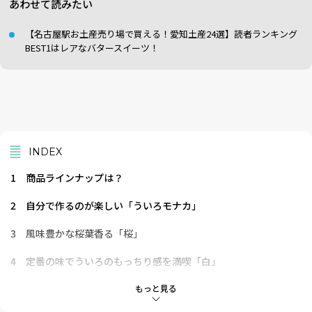
あわせて読みたい
【名古屋駅お土産売り場で買える！愛知土産24選】読者ランキング
BEST1はレアなバタースイーツ！
INDEX
1
商品ラインナップは？
2
自分で作るのが楽しい「ういろモナカ」
3
風味豊かな桜葉香る「桜」
4
定番の味でういろのもっちり感を満喫「白」
5
上品な大人の味わい「抹茶」
もっと見る