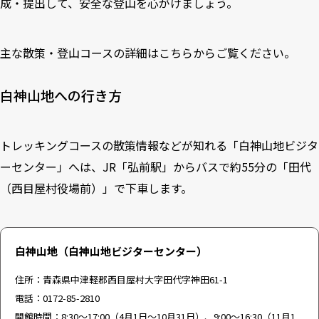
成・提出して、安全な登山を心がけましょう。
主な散策・登山コースの詳細は
こちら
からご覧ください。
白神山地への行き方
トレッキングコースの散策情報などが知れる「白神山地ビジタ
ーセンター」へは、JR「弘前駅」からバスで約55分の「田代
（西目屋村役場前）」で下車します。
白神山地（白神山地ビジターセンター）
住所：青森県中津軽郡西目屋村大字田代字神田61-1
電話：0172-85-2810
開館時間：8:30～17:00（4月1日～10月31日）、9:00～16:30（11月1