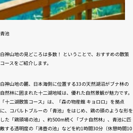
青池
白神山地の見どころは多数！ ということで、おすすめの散策
コースをご紹介します。
白神山地の麓、日本海側に位置する33の天然湖沼がブナ林の
自然林に囲まれた十二湖地域は、優れた自然景観が魅力です。
「十二湖散策コース」は、「森の物産館 キョロロ」を拠点
に、コバルトブルーの「青池」をはじめ、鶏の頭のような形を
した「鶏頭場の池」、約500m続く「ブナ自然林」、青池に匹
敵する透明度の「沸壺の池」などを約1時間30分（休憩時間10