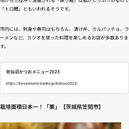
頃から三陸沖で漁獲される「戻り鰹」は脂がたっぷりのるので
「トロ鰹」ともいわれるそうです。
市内には、刺身や寿司はもちろん、漬け丼、カルパッチョ、ラ
ーメンなど、カツオを使った料理を楽しめるお店が多数ありま
す。
気仙沼かつおメニュー2023
https://kesennuma-kanko.jp/katsuo2023/
栽培面積日本一！「栗」【茨城県笠間市】