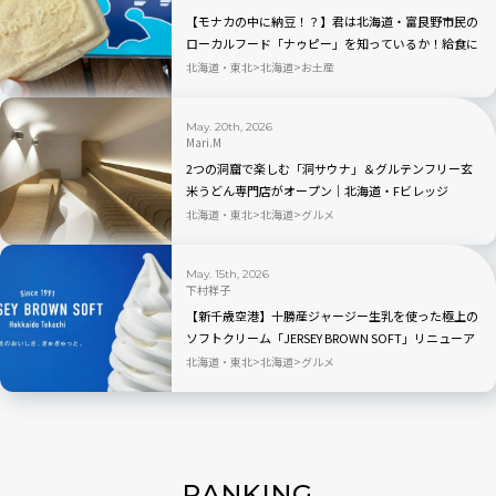
【モナカの中に納豆！？】君は北海道・富良野市民の
ローカルフード「ナゥピー」を知っているか！給食に
も出るらしい
北海道・東北
北海道
お土産
May. 20th, 2026
Mari.M
2つの洞窟で楽しむ「洞サウナ」＆グルテンフリー玄
米うどん専門店がオープン｜北海道・Fビレッジ
北海道・東北
北海道
グルメ
May. 15th, 2026
下村祥子
【新千歳空港】十勝産ジャージー生乳を使った極上の
ソフトクリーム「JERSEY BROWN SOFT」リニューア
ルオープン
北海道・東北
北海道
グルメ
RANKING