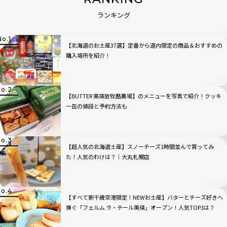
ランキング
【北海道のお土産37選】定番から道内限定の商品＆おすすめの
購入場所を紹介！
【BUTTER 美瑛放牧酪農場】のメニューを写真で紹介！クッキ
ー缶の値段と予約方法も
【超人気の北海道土産】スノーチーズ1時間並んで買ってみ
た！人気のわけは？｜大丸札幌店
【すべて新千歳空港限定！NEWお土産】バターとチーズ好きへ
捧ぐ「フェルム ラ・テール美瑛」オープン！人気TOP3は？