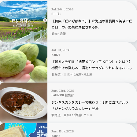
Jul. 24th, 2026
山口彩
【特集「丘に呼ばれて」】北海道の富良野＆美瑛で丘
とローカル野菜に浄化される旅
観光
絶景
Jul. 1st, 2026
kanoa
【知る人ぞ知る「摘果メロン（子メロン）」とは？】
初夏だけの楽しみ！漬物やサラダにクセになるおいし
さ。どこで売ってる？
北海道・東北
北海道
お土産
Jun. 23rd, 2026
TABIZINE編集部
ジンギスカンをカレーで味わう！？新ご当地グルメ
「ジャングルラムカレー」登場
北海道・東北
北海道
グルメ
Jun. 15th, 2026
kanoa