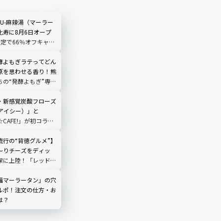
LIU-麻辣湯（マーラー
比寿に8月6日オープ
限定で66％オフキャン
酵よもぎラテってどん
原を思わせる香り！熊
ちの“発酵よもぎ”専門
N by THE YOMOGI
渋谷にオープン！人気
・新感覚炭酸フローズ
（アイシー）」と
☆CAFE!」が初コラ
グミてんこもりのドリ
ック
流行の“背徳グルメ”】
～りチーズをディッ
保に上陸！「レッドチ
ック」を実食
福マーラータン」の穴
ルポ！注文の仕方・お
は？