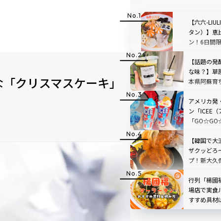
【六六-LIU
タン）】恵
ン！6日間
ケーキ」
ペーンも
【話題の発
な味？】草
な「クリスマスケーキ」
本県阿蘇育
店「BETWEE
STAND」
アメリカ発
きる～
TOP3も
ン「ICEE
「GO☆GO
ボ！原宿で
ンクをチェ
【韓国で大
ザクッどろ
プ！新大久
ーズスティ
行列「楊國
場店で実食
すすめ具材