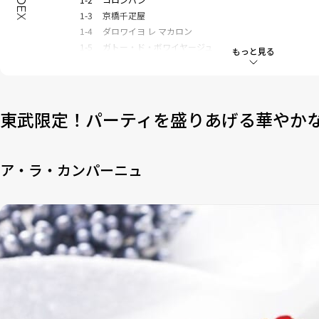
INDEX
1-3
京橋千疋屋
1-4
ダロワイヨ レ マカロン
1-5
ガトー・ド・ボワイヤージュ
もっと見る
2
有名パティシエや人気店が手掛ける「アートのような
2-1
モンサンクレール
2-2
ピエール マルコリーニ
東武限定！パーティを盛りあげる華やか
2-3
ラデュレ
2-4
カカオサンパカ
3
「冷凍ケーキ」～オンラインで注文＆配送受取りがで
ア・ラ・カンパーニュ
3-1
ピエール・エルメ・パリ
3-2
メゾン ショーダン
3-3
フラワーピクニックカフェ
3-4
ホテルニドム