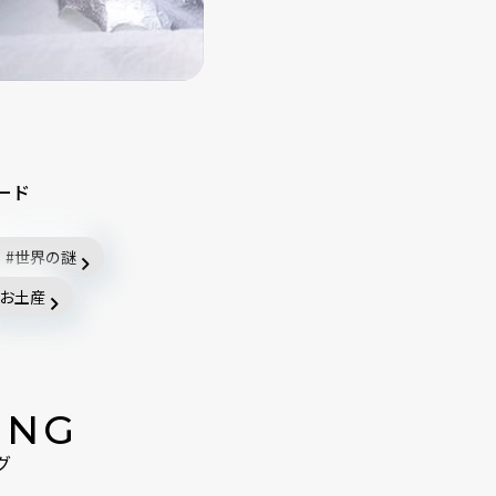
ード
世界の謎
お土産
ING
グ