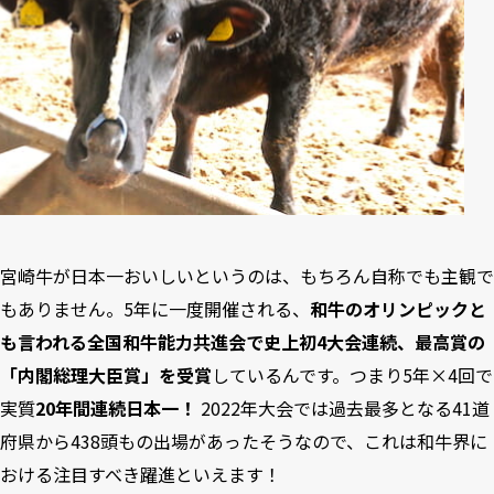
宮崎牛が日本一おいしいというのは、もちろん自称でも主観で
もありません。5年に一度開催される、
和牛のオリンピックと
も言われる全国和牛能力共進会で史上初4大会連続、最高賞の
「内閣総理大臣賞」を受賞
しているんです。つまり5年×4回で
実質
20年間連続日本一！
2022年大会では過去最多となる41道
府県から438頭もの出場があったそうなので、これは和牛界に
おける注目すべき躍進といえます！