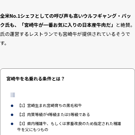
全米No.1シェフとしての呼び声も高いウルフギャング・パッ
ク氏も、「宮崎牛が一番お気に入りの日本産牛肉だ」
と絶賛。
氏の運営する
レストラン
でも宮崎牛が提供されているそうで
す。
宮崎牛を名乗れる条件とは？
【1】宮崎生まれ宮崎育ちの黒毛和牛
【2】肉質等級が4等級または5等級である
【3】県内種雄牛、もしくは家畜改良のため指定された種雄
牛を父にもつもの