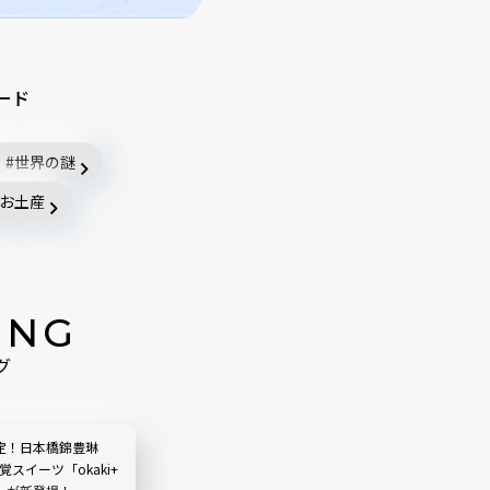
ード
世界の謎
お土産
ING
グ
定！日本橋錦豊琳
覚スイーツ「okaki+