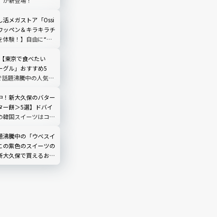
」が新登場！
活メガストア「Ossi
ワッペン＆キラキラチ
を体験！】自由に“好
できる推しグッズに大
新【東京で食べたい
ーグル」おすすめ5
Sで話題沸騰中の人気店
ュー
中！新大久保のバター
ター餅＞5選】ドバイ
の韓国スイーツはコ
から個性派まで全部見
題沸騰中の「ウベスイ
この紫色のスイーツの
新大久保で買えるおす
実食レビュー