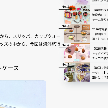
あんバター
【話題の推し
池袋店」で
ャーム作り
き”を形に
人も夢中
2026年最
「韓国×ベ
ルダーから、スリッパ、カップウォー
選！】SN
ッズの中から、今回は海外旅行
を実食レビ
【話題沸騰
トック＜バ
チョコの次
レ！？王道
トケース
せ！
【韓国で話
ーツ」！】
正体は！？
すめ4選を