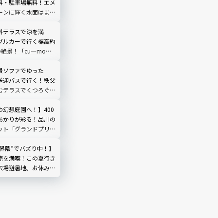
料・駐車場無料！エメ
ーンに輝く水面はまる
う｜岐阜県中津川市
料テラスで涼を満
ブルカーで行く標高約
の絶景！「cu―mo箱
レビュー
景ソファでゆった
送迎バスで行く！秩父
むテラスでくつろぐ
O TERRACE」を現地
埼玉県
の幻想庭園へ！】400
あかりが彩る！品川の
ット「グランドプリン
輪」を現地レビュー
然界隈”でバズり中！】
涼を満喫！この夏行き
穴場避暑地。お休み処
やしのひととき｜埼玉