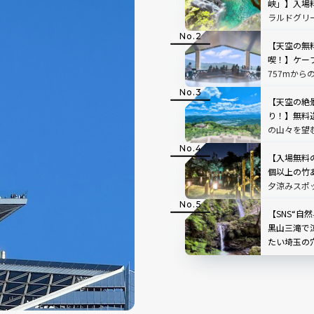
峡」】入場
ラルドグリ
で絵画のよ
【天空の無
喫！】ケー
757mから
根」を現地
【天空の絶
り！】無料
の山々を望
「SUSABIN
レビュー｜
【入場無料
個以上の竹
夕涼みスポ
スホテル高
【SNS“自
黒山三滝で
たい埼玉の
で味わう癒
県越生町