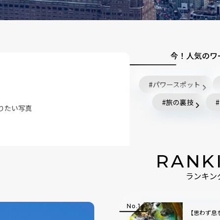
今！人気のワ
パワースポット
旅の裏技
撮りたい写真
RANK
ランキン
【思わず息