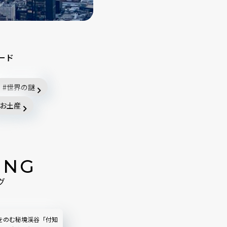
ード
世界の謎
お土産
ING
グ
をのむ秘境渓谷「付知