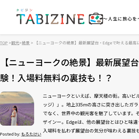
～人生に旅心を
TOP
観光
絶景
【ニューヨークの絶景】最新展望台・Edgeで叶える最
【ニューヨークの絶景】最新展望台
験！入場料無料の裏技も！？
ニューヨークといえば、摩天楼の街。高いビル
ッジ）」。地上335mの高さに突き出したガ
でなく、世界中の観光客を魅了しています。そ
ザインー。Edgeは、他の展望台とはひと味
入場料を払わず展望台の気分が味わえる裏技
Posted by:
もろたけい