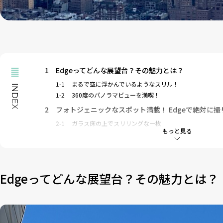
1
Edgeってどんな展望台？その魅力とは？
1-1
まるで空に浮かんでいるようなスリル！
INDEX
1-2
360度のパノラマビューを満喫！
2
フォトジェニックなスポット満載！ Edgeで絶対に
2-1
ガラス床の上でスリリングな一枚
もっと見る
2-2
三角形に突き出た展望デッキの先端でポーズ
2-3
夕暮れ＆夜景のロマンティックなショット
2-4
屋内展望スペースでゆっくり景色を堪能
3
Edgeの入場方法・チケットの買い方
Edgeってどんな展望台？その魅力とは？
3-1
チケットの種類と料金
4
無料でEdgeを楽しむ裏技！？
5
Edgeを100%楽しむためのポイントのまとめ