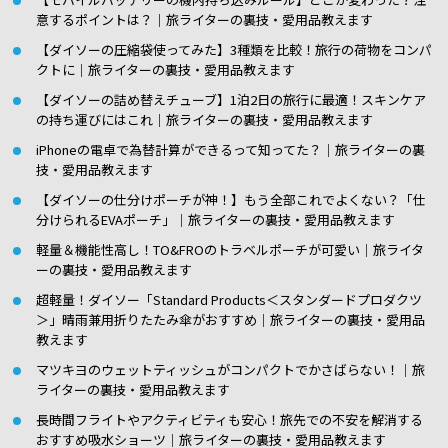
意するポイントは？｜旅ライターの裏技・愛用品教えます
【ダイソーの圧縮袋使ってみた】3種類を比較！旅行の荷物をコンパ
クトに｜旅ライターの裏技・愛用品教えます
【ダイソーの詰め替えチューブ】1泊2日の旅行に最適！スキンケア
の持ち運びにはこれ｜旅ライターの裏技・愛用品教えます
iPhoneの電卓で為替計算ができるって知ってた？｜旅ライターの裏
技・愛用品教えます
【ダイソーの仕分けポーチが神！】もう全部これでよくない？「仕
分けられるEVAポーチ」｜旅ライターの裏技・愛用品教えます
軽量＆機能性高し！TO&FROのトラベルポーチが可愛い｜旅ライタ
ーの裏技・愛用品教えます
超軽量！ダイソー「Standard Products＜スタンダードプロダクツ
＞」晴雨兼用折りたたみ傘がおすすめ｜旅ライターの裏技・愛用品
教えます
マツキヨのウェットティッシュがコンパクトでかさばらない！｜旅
ライターの裏技・愛用品教えます
長時間フライトやアクティビティも安心！旅先での不安を解消する
おすすめ吸水ショーツ｜旅ライターの裏技・愛用品教えます