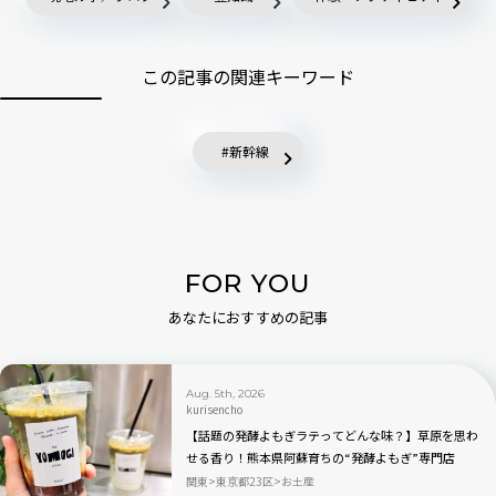
この記事の関連キーワード
新幹線
FOR YOU
あなたにおすすめの記事
Aug. 5th, 2026
kurisencho
【話題の発酵よもぎラテってどんな味？】草原を思わ
せる香り！熊本県阿蘇育ちの“発酵よもぎ”専門店
「BETWEEN by THE YOMOGI STAND」渋谷にオープ
関東
東京都23区
お土産