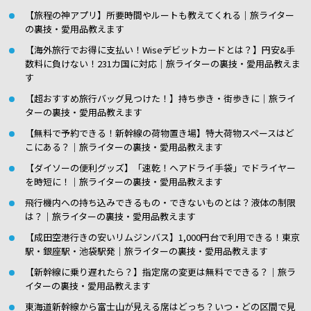
【旅程の神アプリ】所要時間やルートも教えてくれる｜旅ライター
の裏技・愛用品教えます
【海外旅行でお得に支払い！Wiseデビットカードとは？】円安&手
数料に負けない！231カ国に対応｜旅ライターの裏技・愛用品教えま
す
【超おすすめ旅行バッグ見つけた！】持ち歩き・街歩きに｜旅ライ
ターの裏技・愛用品教えます
【無料で予約できる！新幹線の荷物置き場】特大荷物スペースはど
こにある？｜旅ライターの裏技・愛用品教えます
【ダイソーの便利グッズ】「速乾！ヘアドライ手袋」でドライヤー
を時短に！｜旅ライターの裏技・愛用品教えます
飛行機内への持ち込みできるもの・できないものとは？液体の制限
は？｜旅ライターの裏技・愛用品教えます
【成田空港行きの安いリムジンバス】1,000円台で利用できる！東京
駅・銀座駅・池袋駅発｜旅ライターの裏技・愛用品教えます
【新幹線に乗り遅れたら？】指定席の変更は無料でできる？｜旅ラ
イターの裏技・愛用品教えます
東海道新幹線から富士山が見える席はどっち？いつ・どの区間で見