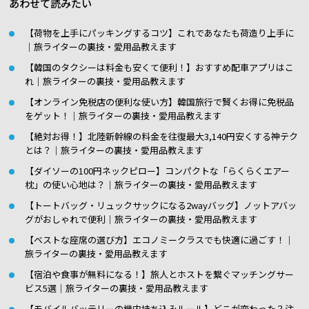
あわせて読みたい
【荷物を上手にパッキングするコツ】これであなたも荷造り上手に
｜旅ライターの裏技・愛用品教えます
【韓国のタクシーは料金も安くて便利！】おすすめ配車アプリはこ
れ｜旅ライターの裏技・愛用品教えます
【オンライン免税店の便利な使い方】韓国旅行で賢くお得に免税品
をゲット！｜旅ライターの裏技・愛用品教えます
【絶対お得！】北陸新幹線の料金を往復最大3,140円安くする神テク
とは？｜旅ライターの裏技・愛用品教えます
【ダイソーの100円ネックピロー】コンパクトな「らくらくエアー
枕」の使い心地は？｜旅ライターの裏技・愛用品教えます
【トートバッグ・リュックサックになる2wayバッグ】ノットアバッ
グがおしゃれで便利｜旅ライターの裏技・愛用品教えます
【ベストな座席の選び方】エコノミークラスでも快適に過ごす！｜
旅ライターの裏技・愛用品教えます
【宿泊や食事が無料になる！】旅人とホストを繋ぐマッチングサー
ビス5選｜旅ライターの裏技・愛用品教えます
【モバイルバッテリーの機内持ち込みルール】どこが変わった？注