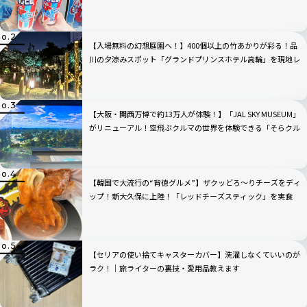
リンクをチェック
【入場無料の幻想庭園へ！】400個以上の竹あかりが彩る！品
川の夕涼みスポット「グランドプリンスホテル高輪」を現地レ
ビュー
【大阪・関西万博で約13万人が体験！】「JAL SKY MUSEUM」
がリニューアル！空飛ぶクルマの世界を体験できる「そらクル
ーズ」が新登場
【韓国で大流行の“背徳グルメ”】ザクッどろ～りチーズをディ
ップ！新大久保に上陸！「レッドチーズスティック」を実食
【セリアの使い捨てキャスターカバー】洗濯しなくていいのが
ラク！｜旅ライターの裏技・愛用品教えます