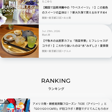
たこゆら
【韓国で話題沸騰中の「ウベスイーツ」！】この紫色
のスイーツの正体は！？新大久保で買えるおすすめ4
選を実食レビュー
関東
東京都23区
お土産
Jul. 29th, 2026
Mari.M
【千駄木の古民家カフェ「雨音茶寮」とフレシャスが
コラボ！】こだわり抜いたのは“水”みずしさ！夏季限
定の冷茶と和菓子が登場
関東
東京都23区
グルメ
RANKING
ランキング
アメリカ発・新感覚炭酸フローズン「ICEE（アイシー）」と
「GO☆GO☆CAFE!」が初コラボ！原宿でグミてんこもりのド