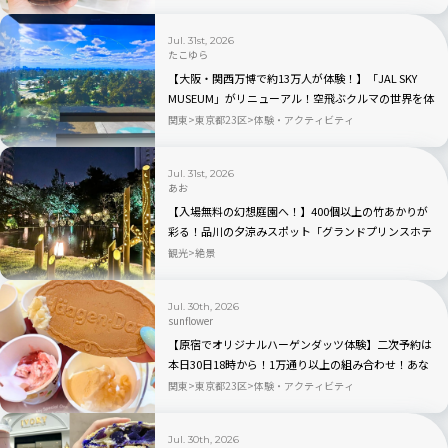
ン！人気TOP3も
Jul. 31st, 2026
たこゆら
【大阪・関西万博で約13万人が体験！】「JAL SKY
MUSEUM」がリニューアル！空飛ぶクルマの世界を体
験できる「そらクルーズ」が新登場
関東
東京都23区
体験・アクティビティ
Jul. 31st, 2026
あお
【入場無料の幻想庭園へ！】400個以上の竹あかりが
彩る！品川の夕涼みスポット「グランドプリンスホテ
ル高輪」を現地レビュー
観光
絶景
Jul. 30th, 2026
sunflower
【原宿でオリジナルハーゲンダッツ体験】二次予約は
本日30日18時から！1万通り以上の組み合わせ！あな
ただけのアイスクリームが作れるポップアップイベン
関東
東京都23区
体験・アクティビティ
ト「Meet Your Häagen-Dazs」
Jul. 30th, 2026