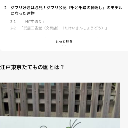
2
ジブリ好きは必見！ジブリ公認『千と千尋の神隠し』のモデル
になった建物
2-1
「下町中通り」
2-2
「武居三省堂（文具店）（たけいさんしょうどう）」
3
まだまだある！ジブリっぽいおすすめフォトスポット＆没入ス
もっと見る
ポットを紹介
3-1
黄色い車体がレトロで可愛い「都電7500形」
3-2
まるで千尋が暮らす部屋！？ 「高橋是清邸」
江戸東京たてもの園とは？
4
江戸東京たてもの園で非日常体験を！