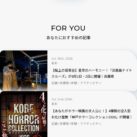
FOR YOU
あなたにおすすめの記事
Jul. 16th, 2026
あお
【船上の音楽会】星空のハーモニー！「淡路島ナイト
クルーズ」が8月1日・2日に開催｜兵庫県
近畿
兵庫県
体験・アクティビティ
Jul. 2nd, 2026
あお
【あなたがホラー映画の主人公に！】4種類の没入型
お化け屋敷「神戸ホラーコレクション2026」が開催｜
兵庫県
近畿
兵庫県
体験・アクティビティ