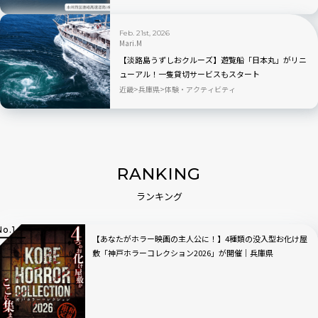
Feb. 21st, 2026
Mari.M
【淡路島うずしおクルーズ】遊覧船「日本丸」がリニ
ューアル！一隻貸切サービスもスタート
近畿
兵庫県
体験・アクティビティ
RANKING
ランキング
【あなたがホラー映画の主人公に！】4種類の没入型お化け屋
敷「神戸ホラーコレクション2026」が開催｜兵庫県