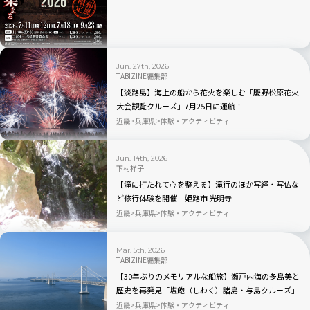
Jun. 27th, 2026
TABIZINE編集部
【淡路島】海上の船から花火を楽しむ「慶野松原花火
大会観覧クルーズ」7月25日に運航！
近畿
兵庫県
体験・アクティビティ
Jun. 14th, 2026
下村祥子
【滝に打たれて心を整える】滝行のほか写経・写仏な
ど修行体験を開催｜姫路市 光明寺
近畿
兵庫県
体験・アクティビティ
Mar. 5th, 2026
TABIZINE編集部
【30年ぶりのメモリアルな船旅】瀬戸内海の多島美と
歴史を再発見「塩飽（しわく）諸島・与島クルーズ」
5月23～24日限定開催
近畿
兵庫県
体験・アクティビティ