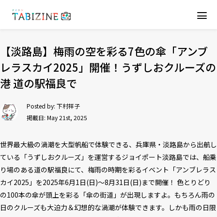
【淡路島】梅雨の空を彩る7色の傘「アンブ
レラスカイ2025」開催！うずしおクルーズの
港 道の駅福良で
Posted by:
下村祥子
掲載日: May 21st, 2025
世界最大級の渦潮を大型帆船で体験できる、兵庫県・淡路島から出航し
ている「うずしおクルーズ」を運営するジョイポート淡路島では、船乗
り場のある道の駅福良にて、梅雨の時期を彩るイベント「アンブレラス
カイ2025」を2025年6月1日(日)～8月31日(日)まで開催！ 色とりどり
の100本の傘が頭上を彩る「傘の街道」が出現しますよ。もちろん雨の
日のクルーズも大迫力＆幻想的な渦潮が体験できます。しかも雨の日限