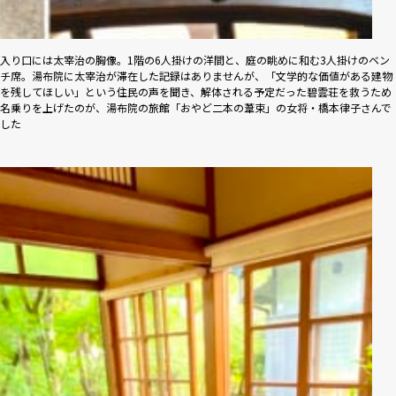
入り口には太宰治の胸像。1階の6人掛けの洋間と、庭の眺めに和む3人掛けのベン
チ席。湯布院に太宰治が滞在した記録はありませんが、「文学的な価値がある建物
を残してほしい」という住民の声を聞き、解体される予定だった碧雲荘を救うため
名乗りを上げたのが、湯布院の旅館「おやど二本の葦束」の女将・橋本律子さんで
した