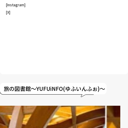
[
Instagram
]
[
X
]
旅の図書館〜YUFUiNFO(ゆふいんふぉ)〜