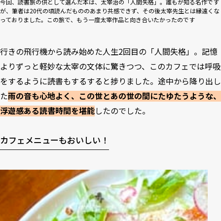
今回、読書旅の供として選んだ本は、太宰治の「人間失格」。誰もが知る名作です
が、筆者は20代の頃読んだもののあまり共感できず、その後太宰先生とは縁遠くな
っておりました。この旅で、もう一度太宰作品と向き合いたかったのです
行きの飛行機から読み始めた人生2回目の「人間失格」。記憶
よりずっと軽妙な太宰の文体に驚きつつ、このカフェでは呼吸
をするように読書もするすると捗りました。途中から降り出し
た
雨の音も心地よく、この世とあの世の間にたゆたうような、
浮遊感ある読書時間を堪能
したのでした。
カフェメニューもおいしい！