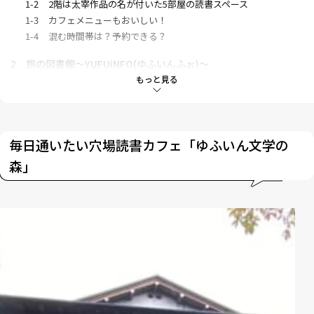
1-2
2階は太宰作品の名が付いた5部屋の読書スペース
1-3
カフェメニューもおいしい！
1-4
混む時間帯は？予約できる？
2
旅の図書館〜YUFUiNFO(ゆふいんふぉ)〜
もっと見る
3
読書露天風呂を初体験「ゆふいん 月燈庵」
3-1
盛り付けや味わいに芸術性がある料理
4
湯布院を代表する癒やしの居場所「茶房 天井棧敷」
毎日通いたい穴場読書カフェ「ゆふいん文学の
森」
5
読書リトリートはいつもと違う特別な旅
6
旅の強い味方！「スカイスキャナー」とは？
6-1
覚えておきたい！スカイスキャナーの便利な機能