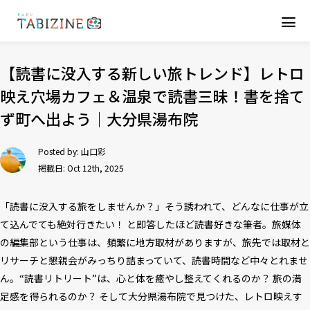
【読書に没入する新しい旅トレンド】レトロ
映え穴場カフェ＆温泉で読書三昧！書を捨て
ず町へ出よう｜大分県湯布院
Posted by:
山口彩
掲載日: Oct 12th, 2025
「読書に没入する旅をしませんか？」そう誘われて、どんなに仕事が立
て込んでても絶対行きたい！ と即答したほど読書好きな筆者。旅媒体
の編集部という仕事は、頻繁に地方取材がありますが、旅先では取材と
リサーチと懇親会がみっちり詰まっていて、読書時間など中々とれませ
ん。“読書リトリート”は、心と体を癒やし整えてくれるのか？ 旅の満
足感を得られるのか？ そして大分県湯布院で見つけた、レトロ映えす