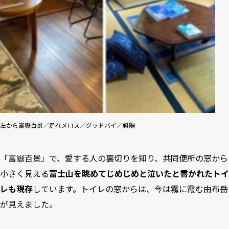
左から富嶽百景／走れメロス／グッドバイ／斜陽
「富嶽百景」で、愛する人の裏切りを知り、共同便所の窓から
小さく見える
富士山を眺めてじめじめと泣いたと書かれたトイ
レも現存
しています。トイレの窓からは、今は霧に霞む由布岳
が見えました。