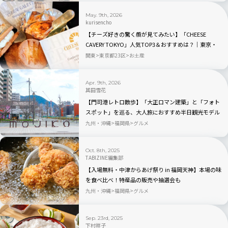
May. 9th, 2026
kurisencho
【チーズ好きの驚く顔が見てみたい】「CHEESE
CAVERY TOKYO」人気TOP3＆おすすめは？｜東京・
福岡の大人な手土産
関東
東京都23区
お土産
Apr. 9th, 2026
其田雪花
【門司港レトロ散歩】「大正ロマン建築」と「フォト
スポット」を巡る、大人旅におすすめ半日観光モデル
コース
九州・沖縄
福岡県
グルメ
Oct. 8th, 2025
TABIZINE編集部
【入場無料・中津からあげ祭り in 福岡天神】本場の味
を食べ比べ！特産品の販売や抽選会も
九州・沖縄
福岡県
グルメ
Sep. 23rd, 2025
下村祥子