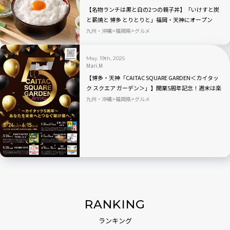
【名物ランチは黒と白の2つの親子丼】「いけすと炭
と薪焼と 博多 とりとりと」福岡・天神にオープン
九州・沖縄
福岡県
グルメ
May. 19th, 2025
Mari.M
【博多・天神「CAITAC SQUARE GARDEN＜カイタッ
ク スクエア ガーデン＞」】開業5周年記念！週末は楽
しいイベントが盛りだくさん
九州・沖縄
福岡県
グルメ
RANKING
ランキング