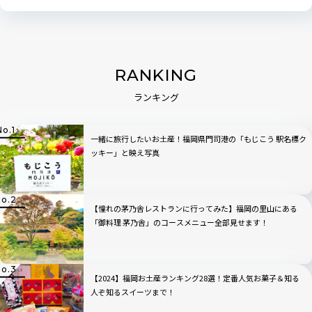
RANKING
ランキング
一緒に旅行したいお土産！福岡県門司港の「もじこう 駅名標ク
ッキー」と映え写真
【憧れの茅乃舎レストランに行ってみた】福岡の里山にある
「御料理 茅乃舎」のコースメニュー全部見せます！
【2024】福岡お土産ランキング28選！定番人気お菓子＆知る
人ぞ知るスイーツまで！