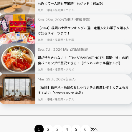
も近くて一人旅も卒業旅行もグッド！宿泊記
九州・沖縄
福岡県
ホテル
TABIZINE編集部
Sep. 23rd, 2024
【2024】福岡お土産ランキング28選！定番人気お菓子＆知る人
ぞ知るスイーツまで！
九州・沖縄
福岡県
お土産
TABIZINE編集部
Sep. 7th, 2024
朝が待ちきれない！「The BREAKFAST HOTEL 福岡中洲」の朝
食バイキングが贅沢すぎる！【ビジネスホテル宿泊ルポ】
九州・沖縄
福岡県
グルメ
ちあん
Mar. 29th, 2024
【福岡】観光地・糸島のおしゃれホテル徹底レポ！カフェもお
すすめの「seven x seven 糸島」
九州・沖縄
福岡県
ホテル
1
2
3
4
5
6
次へ