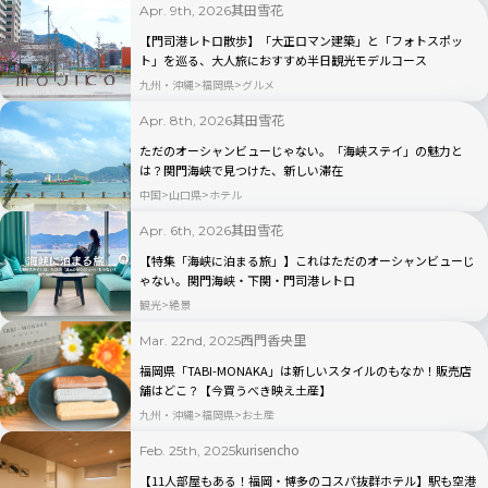
其田雪花
Apr. 9th, 2026
【門司港レトロ散歩】「大正ロマン建築」と「フォトスポッ
ト」を巡る、大人旅におすすめ半日観光モデルコース
九州・沖縄
福岡県
グルメ
其田雪花
Apr. 8th, 2026
ただのオーシャンビューじゃない。「海峡ステイ」の魅力と
は？関門海峡で見つけた、新しい滞在
中国
山口県
ホテル
其田雪花
Apr. 6th, 2026
【特集「海峡に泊まる旅」】これはただのオーシャンビューじ
ゃない。関門海峡・下関・門司港レトロ
観光
絶景
西門香央里
Mar. 22nd, 2025
福岡県「TABI-MONAKA」は新しいスタイルのもなか！販売店
舗はどこ？【今買うべき映え土産】
九州・沖縄
福岡県
お土産
kurisencho
Feb. 25th, 2025
【11人部屋もある！福岡・博多のコスパ抜群ホテル】駅も空港