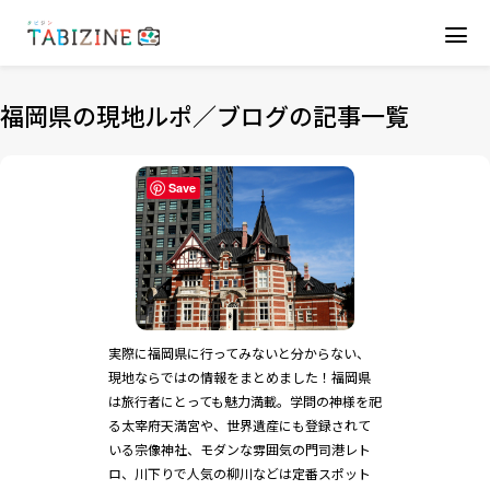
福岡県の現地ルポ／ブログの記事一覧
Save
実際に福岡県に行ってみないと分からない、
現地ならではの情報をまとめました！福岡県
は旅行者にとっても魅力満載。学問の神様を祀
る太宰府天満宮や、世界遺産にも登録されて
いる宗像神社、モダンな雰囲気の門司港レト
ロ、川下りで人気の柳川などは定番スポット