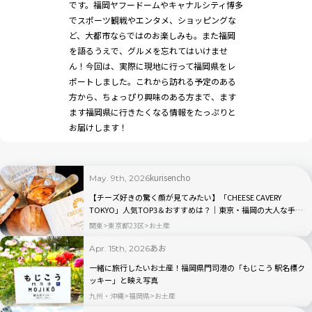
です。福岡ヤフードームやキャナルシティ博多
でスポーツ観戦やエンタメ、ショッピングな
ど、大都市ならではのお楽しみも。また福岡
を語るうえで、グルメを忘れてはいけませ
ん！今回は、実際に現地に行って福岡県をレ
ポートしました。これから訪れる予定のある
方から、ちょっぴり興味のある方まで、ます
ます福岡県に行きたくなる情報をたっぷりと
お届けします！
kurisencho
May. 9th, 2026
【チーズ好きの驚く顔が見てみたい】「CHEESE CAVERY
TOKYO」人気TOP3＆おすすめは？｜東京・福岡の大人な手土
産
関東
東京都23区
お土産
あお
Apr. 15th, 2026
一緒に旅行したいお土産！福岡県門司港の「もじこう 駅名標ク
ッキー」と映え写真
九州・沖縄
福岡県
お土産