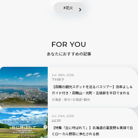
花火
FOR YOU
あなたにおすすめの記事
Jul. 28th, 2026
下村祥子
【函館の観光スポットを巡るバスツアー】効率よし＆
ガイド付き！函館山・元町・五稜郭を半日でまわる
北海道・東北
北海道
観光
Jul. 24th, 2026
山口彩
【特集「丘に呼ばれて」】北海道の富良野＆美瑛で丘
とローカル野菜に浄化される旅