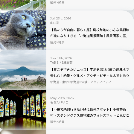
観光
絶景
Jul. 23rd, 2026
山口彩
【猫たちが自由に暮らす庭】廃校跡地の小さな美術館
が絵になりすぎる「北海道風景画館｜風景画家の庭」
観光
絶景
Jun. 11th, 2026
TABIZINE編集部
【夏こそ行きたいニセコ】平均気温18.9度の避暑地で
楽しむ！絶景・グルメ・アクティビティなんでもあり
北海道・東北
北海道
体験・アクティビティ
May. 20th, 2026
もろたけいこ
【小樽で絶対行きたい映え観光スポット】小樽芸術
村・ステンドグラス博物館のフォトスポットと見どこ
ろ解説
観光
絶景