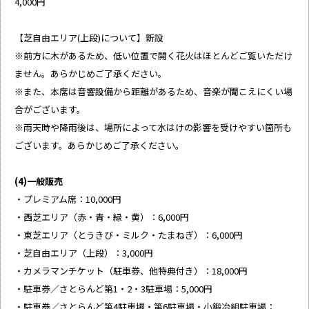
4,000円
【芝自由エリア(上段)について】新設
※前方に木があるため、低い位置で開く花火はほとんどご覧いただけ
ません。あらかじめご了承ください。
※また、本席は音響設備から距離があるため、音楽が聞こえにくい場
合がございます。
※雨天時や降雨後は、場所によって水はけの影響を受けやすい箇所も
ございます。あらかじめご了承ください。
(4)一般販売
・プレミアム席：10,000円
・西芝エリア（赤・青・緑・黄）：6,000円
・東芝エリア（とうきび・ミルク・たまねぎ）：6,000円
・芝自由エリア（上段）：3,000円
・カメラマンチケット（駐車券、他特典付き）：18,000円
・駐車券／さとらんど第1・2・3駐車場：5,000円
・駐車券／さとらんど第4駐車場・第6駐車場・小鍛冶組駐車場：