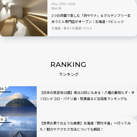
May. 20th, 2026
Mari.M
2つの洞窟で楽しむ「洞サウナ」＆グルテンフリー玄
米うどん専門店がオープン｜北海道・Fビレッジ
北海道・東北
北海道
グルメ
RANKING
ランキング
【日本の禁足地18選】実は23区にもある！八幡の藪知らず・オ
ソロシドコロ・パナリ島・硫黄島など注目度ランキングも
【世界の果てのような絶景】北海道「野付半島」へ行ってみ
た！魅力やアクセス方法についても解説！