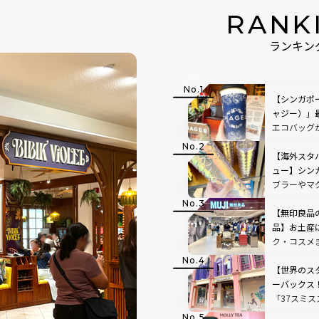
RANK
ランキン
【シンガポー
ャジー）」
エコバッグ
ズも見逃せ
【海外スタ
ュー】シン
ブラーやマ
【無印良品
品】お土産
ク・コスメ
【世界のス
ーバックス
「37スミ
定グッズ＆