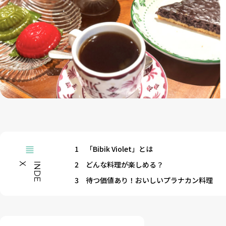
1
「Bibik Violet」とは
2
どんな料理が楽しめる？
X
I
N
D
E
3
待つ価値あり！おいしいプラナカン料理