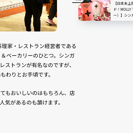
｜シンガポー
【日本未上
ド！MOLLY
ー）】シン
地ルポ！今
い
する料理家・レストラン経営者である
カフェ＆ベーカリーのひとつ。シンガ
いうレストランが有名なのですが、
版で価格もわりとお手頃です。
とてもおいしいのはもちろん、店
人気があるのも頷けます。