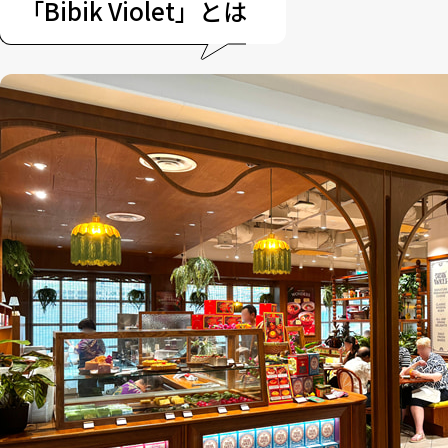
「Bibik Violet」とは