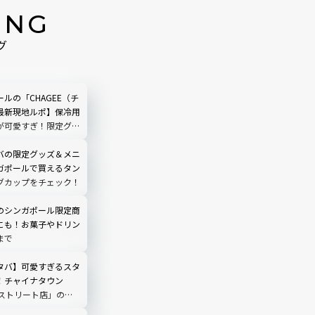
ING
グ
ルの「CHAGEE（チ
最新現地ルポ】保冷用
が可愛すぎ！限定グッ
ない
バの限定グッズ＆メニ
ガポールで買えるタン
グカップをチェック！
のシンガポール限定商
にも！お菓子やドリン
まで
タバ】可愛すぎるスタ
！チャイナタウン
スストリート店」の限
フォトスポットは必見