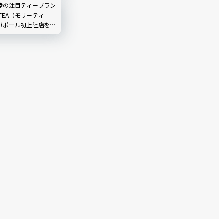
ル2025最新ルポ
陸の注目ティーブラン
 TEA（モリーティ
ガポール初上陸店を現
ティーブランドがアツ