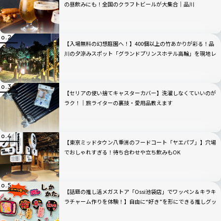
の昼飲みにも！全国のクラフトビールが大集合｜品川
【入場無料の幻想庭園へ！】400個以上の竹あかりが彩る！品
川の夕涼みスポット「グランドプリンスホテル高輪」を現地レ
ビュー
【セリアの使い捨てキャスターカバー】洗濯しなくていいのが
ラク！｜旅ライターの裏技・愛用品教えます
【東京ミッドタウン八重洲のフードコート「ヤエパブ」】穴場
でおしゃれすぎる！待ち合わせや立ち飲みもOK
【話題の推し活メガストア「Ossi池袋店」でワッペン＆キラキ
ラチャーム作りを体験！】自由に“好き”を形にできる推しグッ
ズに大人も夢中