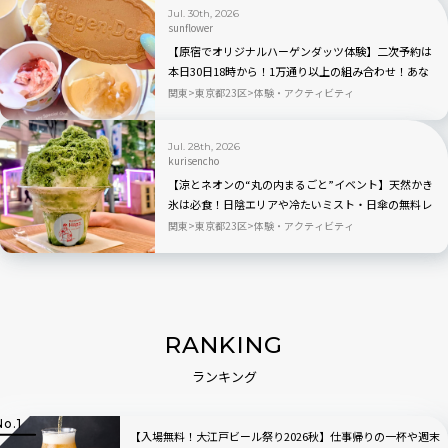
Jul. 30th, 2026
sunflower
【原宿でオリジナルハーゲンダッツ体験】二次予約は
本日30日18時から！1万通り以上の組み合わせ！あな
ただけのアイスクリームが作れるポップアップイベン
関東
東京都23区
体験・アクティビティ
ト「Meet Your Häagen-Dazs」
Jul. 28th, 2026
kurisencho
【涼とネオンの“丸の内まるごと”イベント】天然かき
氷は必食！日陰エリアや冷たいミスト・日傘の無料レ
ンタルも「MARUNOUCHI SUMMER FEST」｜8月23日
関東
東京都23区
体験・アクティビティ
まで
RANKING
ランキング
【入場無料！大江戸ビール祭り2026秋】仕事帰りの一杯や週末