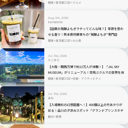
合｜品川
関東
東京都23区
グルメ
Aug. 5th, 2026
kurisencho
【話題の発酵よもぎラテってどんな味？】草原を思わ
せる香り！熊本県阿蘇育ちの“発酵よもぎ”専門店
「BETWEEN by THE YOMOGI STAND」渋谷にオープ
関東
東京都23区
お土産
ン！人気TOP3も
Jul. 31st, 2026
たこゆら
【大阪・関西万博で約13万人が体験！】「JAL SKY
MUSEUM」がリニューアル！空飛ぶクルマの世界を体
験できる「そらクルーズ」が新登場
関東
東京都23区
体験・アクティビティ
Jul. 31st, 2026
あお
【入場無料の幻想庭園へ！】400個以上の竹あかりが
彩る！品川の夕涼みスポット「グランドプリンスホテ
ル高輪」を現地レビュー
観光
絶景