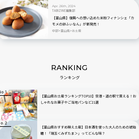
Apr. 26th, 2024
TABIZINE編集部
【富山県】復興への想い込めた米粉フィナンシェ「カ
モメの卵ふぃなん」が新発売！
中部
富山県
お土産
RANKING
ランキング
【富山県お土産ランキングTOP10】空港・道の駅で買える！お
しゃれなお菓子やご当地パンなど21選
【富山県おすすめ映え土産】日本酒を使った大人のための琥珀
糖！「瑞玉＜みずたま＞」ってどんな味？