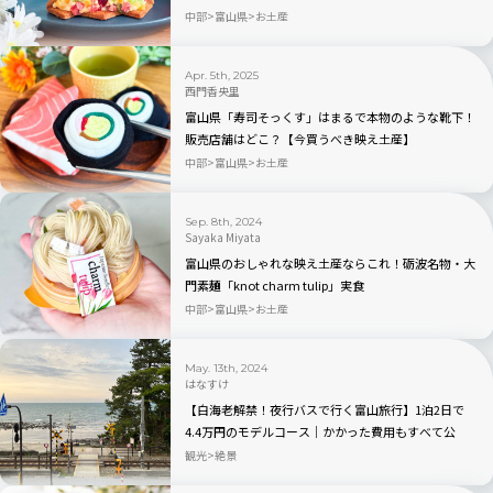
中部
富山県
お土産
Apr. 5th, 2025
西門香央里
富山県「寿司そっくす」はまるで本物のような靴下！
販売店舗はどこ？【今買うべき映え土産】
中部
富山県
お土産
Sep. 8th, 2024
Sayaka Miyata
富山県のおしゃれな映え土産ならこれ！砺波名物・大
門素麺「knot charm tulip」実食
中部
富山県
お土産
May. 13th, 2024
はなすけ
【白海老解禁！夜行バスで行く富山旅行】1泊2日で
4.4万円のモデルコース｜かかった費用もすべて公
開！
観光
絶景