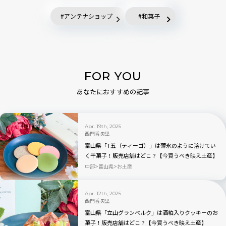
アンテナショップ
和菓子
FOR YOU
あなたにおすすめの記事
Apr. 19th, 2025
西門香央里
富山県「T五（ティーゴ）」は薄氷のように溶けてい
く干菓子！販売店舗はどこ？【今買うべき映え土産】
中部
富山県
お土産
Apr. 12th, 2025
西門香央里
富山県「立山グランベルク」は酒粕入りクッキーのお
菓子！販売店舗はどこ？【今買うべき映え土産】