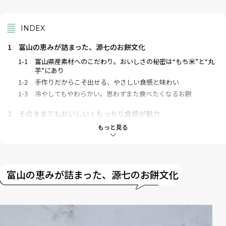
INDEX
1
富山の恵みが詰まった、源七のお餅文化
1-1
富山県産素材へのこだわり。おいしさの秘密は“もち米”と“丸
芋”にあり
1-2
手作りだからこそ出せる、やさしい食感と味わい
1-3
冷やしてもやわらかい。思わずまた食べたくなるお餅
2
そのままでもおいしい！もっちり食感が魅力
もっと見る
3
トースターで引き出す3つの変化
3-1
温めることで生まれる、軽やかなカリッと感
3-2
じゅわっと広がる、よりやさしいあんこの甘み
3-3
温かさとともに広がる、やさしい余韻
富山の恵みが詰まった、源七のお餅文化
4
よもぎおやきはどこで買える？
5
気軽に渡せて喜ばれる、センスのいいお土産に