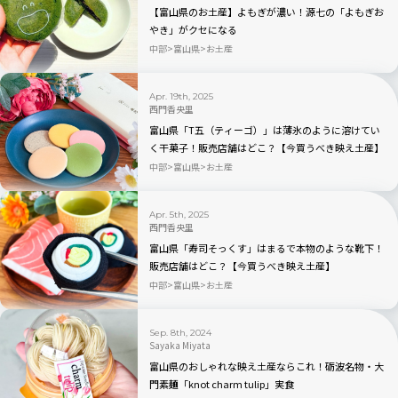
【富山県のお土産】よもぎが濃い！源七の「よもぎお
やき」がクセになる
中部
富山県
お土産
Apr. 19th, 2025
西門香央里
富山県「T五（ティーゴ）」は薄氷のように溶けてい
く干菓子！販売店舗はどこ？【今買うべき映え土産】
中部
富山県
お土産
Apr. 5th, 2025
西門香央里
富山県「寿司そっくす」はまるで本物のような靴下！
販売店舗はどこ？【今買うべき映え土産】
中部
富山県
お土産
Sep. 8th, 2024
Sayaka Miyata
富山県のおしゃれな映え土産ならこれ！砺波名物・大
門素麺「knot charm tulip」実食