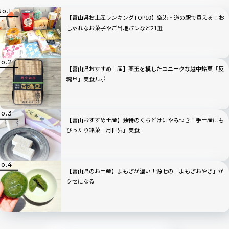
【富山県お土産ランキングTOP10】空港・道の駅で買える！お
しゃれなお菓子やご当地パンなど21選
【富山県おすすめ土産】薬玉を模したユニークな越中銘菓「反
魂旦」実食ルポ
【富山おすすめ土産】独特のくちどけにやみつき！手土産にも
ぴったり銘菓「月世界」実食
【富山県のお土産】よもぎが濃い！源七の「よもぎおやき」が
クセになる