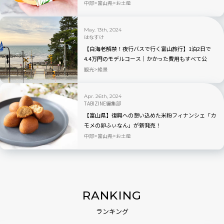
中部
富山県
お土産
May. 13th, 2024
はなすけ
【白海老解禁！夜行バスで行く富山旅行】1泊2日で
4.4万円のモデルコース｜かかった費用もすべて公
開！
観光
絶景
Apr. 26th, 2024
TABIZINE編集部
【富山県】復興への想い込めた米粉フィナンシェ「カ
モメの卵ふぃなん」が新発売！
中部
富山県
お土産
RANKING
ランキング