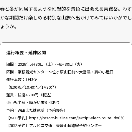
春と冬が同居するような幻想的な景色に出会える乗鞍岳。わず
かな期間だけ楽しめる特別な山旅へ出かけてみてはいかがでし
ょうか。
運行概要・延伸区間
期間：2026年5月30日（土）〜6月30日（火）
区間：乗鞍観光センター〜位ヶ原山荘前〜大雪渓・肩の小屋口
運行本数：1日3便
（8:30発／10:40発／14:30発）
運賃：往復4,700円（税込）
※小児半額・障がい者割引あり
予約：WEBまたは電話（予約優先）
【WEB予約】
https://resort-busline.com/ja/tripSelect?routeCd=030
【電話予約】アルピコ交通 乗鞍山頂路線予約センター