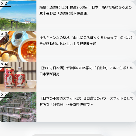
絶景！道の駅【20】標高2,000m！日本一高い場所にある道の
駅｜長野県「道の駅 美ヶ原高原」
ゆるキャン△の聖地「山小屋 ころぼっくるひゅって」のボルシ
チが感動的においしい｜長野県霧ヶ峰
【旅する日本酒】新幹線N700S系の「千曲錦」アルミ缶ボトル
日本酒が発売
【日本の不思議スポット13】ゼロ磁場のパワースポットとして
有名な「分杭峠」〜長野県伊那市〜