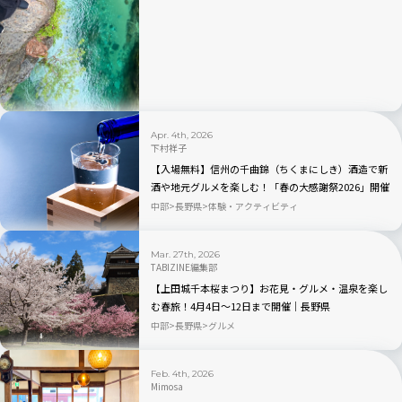
Apr. 4th, 2026
下村祥子
【入場無料】信州の千曲錦（ちくまにしき）酒造で新
酒や地元グルメを楽しむ！「春の大感謝祭2026」開催
｜長野県
中部
長野県
体験・アクティビティ
Mar. 27th, 2026
TABIZINE編集部
【上田城千本桜まつり】お花見・グルメ・温泉を楽し
む春旅！4月4日～12日まで開催｜長野県
中部
長野県
グルメ
Feb. 4th, 2026
Mimosa