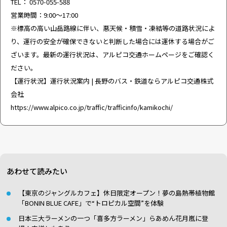
TEL： 0570-055-588
営業時間：9:00～17:00
※標高の高い山岳路線に伴い、悪天候・積雪・凍結等の道路状況によ
り、運行の安全が確保できないと判断した場合には運休する場合がご
ざいます。最新の運行状況は、アルピコ交通ホームページをご確認く
ださい。
【運行状況】運行状況案内 | 長野のバス・鉄道ならアルピコ交通株式
会社
https://www.alpico.co.jp/traffic/trafficinfo/kamikochi/
あわせて読みたい
【東京のジャングルカフェ】休日限定オープン！夢の島熱帯植物館
「BONIN BLUE CAFE」で“トロピカル空間”を体験
日本三大ラーメンの一つ「喜多方ラーメン」らあめん花月嵐に登