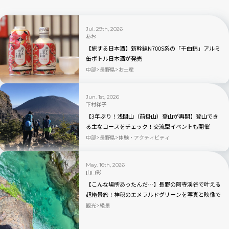
Jul. 29th, 2026
あお
【旅する日本酒】新幹線N700S系の「千曲錦」アルミ
缶ボトル日本酒が発売
中部
長野県
お土産
Jun. 1st, 2026
下村祥子
【3年ぶり！浅間山（前掛山）登山が再開】登山でき
る主なコースをチェック！交流型イベントも開催
中部
長野県
体験・アクティビティ
May. 16th, 2026
山口彩
【こんな場所あったんだ…】長野の阿寺渓谷で叶える
超絶景旅！神秘のエメラルドグリーンを写真と映像で
綴る
観光
絶景