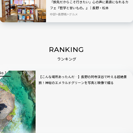
「旅先だからこそ行きたい」心の声に素直になれるカ
フェ『哲学と甘いもの。』│長野・松本
中部
長野県
グルメ
RANKING
ランキング
【こんな場所あったんだ…】長野の阿寺渓谷で叶える超絶景
旅！神秘のエメラルドグリーンを写真と映像で綴る