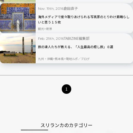
倉田直子
Nov. 19th, 2016
海外メディアで度々取りあげられる写真家のとりわけ素晴らし
いと思う１５枚
観光
絶景
TABIZINE編集部
Feb. 29th, 2016
旅の達人たちが教える、「人生最高の癒し旅」８選
九州・沖縄
熊本県
現地ルポ／ブログ
1
スリランカのカテゴリー