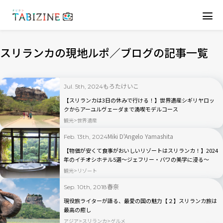
スリランカの現地ルポ／ブログの記事一覧
もろたけいこ
Jul. 5th, 2024
【スリランカは3日の休みで行ける！】世界遺産シギリヤロッ
クからアーユルヴェーダまで満喫モデルコース
観光
世界遺産
Miki D'Angelo Yamashita
Feb. 13th, 2024
【物価が安くて食事がおいしいリゾートはスリランカ！】2024
年のイチオシホテル5選〜ジェフリー・バワの美学に浸る〜
観光
リゾート
春奈
Sep. 10th, 2018
現役旅ライターが語る、最愛の国の魅力【２】スリランカ旅は
最高の癒し
アジア
スリランカ
グルメ