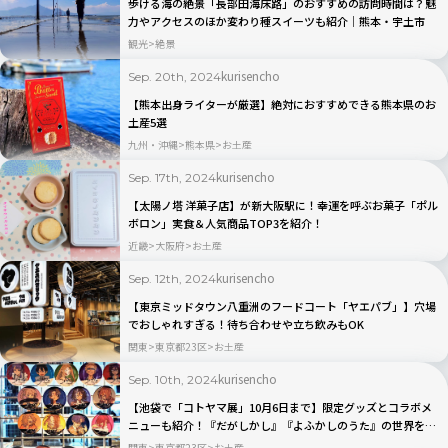
歩ける海の絶景「長部田海床路」のおすすめの訪問時間は？魅
力やアクセスのほか変わり種スイーツも紹介｜熊本・宇土市
観光
絶景
kurisencho
Sep. 20th, 2024
【熊本出身ライターが厳選】絶対におすすめできる熊本県のお
土産5選
九州・沖縄
熊本県
お土産
kurisencho
Sep. 17th, 2024
【太陽ノ塔 洋菓子店】が新大阪駅に！幸運を呼ぶお菓子「ポル
ボロン」実食＆人気商品TOP3を紹介！
近畿
大阪府
お土産
kurisencho
Sep. 12th, 2024
【東京ミッドタウン八重洲のフードコート「ヤエパブ」】穴場
でおしゃれすぎる！待ち合わせや立ち飲みもOK
関東
東京都23区
お土産
kurisencho
Sep. 10th, 2024
【池袋で「コトヤマ展」10月6日まで】限定グッズとコラボメ
ニューも紹介！『だがしかし』『よふかしのうた』の世界を巡
る
関東
東京都23区
お土産