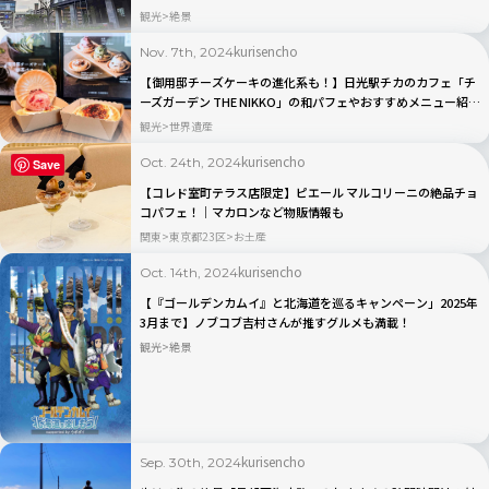
観光
絶景
kurisencho
Nov. 7th, 2024
【御用邸チーズケーキの進化系も！】日光駅チカのカフェ「チ
ーズガーデン THE NIKKO」の和パフェやおすすめメニュー紹
介！
観光
世界遺産
kurisencho
Oct. 24th, 2024
Save
【コレド室町テラス店限定】ピエール マルコリーニの絶品チョ
コパフェ！｜マカロンなど物販情報も
関東
東京都23区
お土産
kurisencho
Oct. 14th, 2024
【『ゴールデンカムイ』と北海道を巡るキャンペーン」2025年
3月まで】ノブコブ吉村さんが推すグルメも満載！
観光
絶景
kurisencho
Sep. 30th, 2024