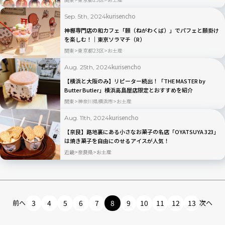
kurisencho
Sep. 5th, 2024
神棚専門店の和カフェ「願（ねがわくば）」でパフェと願掛け
を楽しむ！｜東京ソラマチ（R）
関東
東京都23区
お土産
kurisencho
Aug. 25th, 2024
【横浜と大阪のみ】リピーター続出！「THE MASTER by
Butter Butler」横浜高島屋店限定とおすすめを紹介
関東
神奈川県横浜市
お土産
kurisencho
Aug. 11th, 2024
【奈良】路地裏にある小さなお菓子の名店「OYATSUYA 323」
は焼き菓子を自由にのせるアイスが人気！
近畿
奈良県
お土産
前へ
3
4
5
6
7
8
9
10
11
12
13
次へ