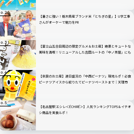
【暑さに強い！栃木県産ブランド米「とちぎの星」】U字工事
さんがオーケーで魅力をPR
【富士山五合目周辺の限定グルメ＆お土産】絶景とキュートな
美味を満喫！リニューアルした吉田ルートの「中ノ茶屋」にも
寄ってみた！
【奈良のお土産】連日盛況の「中西ピーナツ」現地ルポ！必食
ピーナツアイスから絞りたてピーナツペーストまで｜天理市
【名古屋駅 エシレ＜ÉCHIRÉ＞】人気ランキングTOP5＆イチオ
シ商品を実食ルポ！