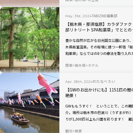
「道の駅 みぶ」でも、イチゴが豊かなバ
TABIZINE編集部
May. 31st, 2024
【栃木県・那須塩原】カラダファク
邸リトリート SPA和薬草」でとと
豊かな自然が広がる日光国立公園にあり、湯
木県板室温泉。その秘境に建つ一軒宿「板室
和薬草」ならではの8つの療法を取り入れ
旅」と、規則正しい生活習慣がさらに整う
関東
栃木県
ホテル
が2024年5月7日から本格的にスタートし
わたなべ たい
Apr. 28th, 2024
【GWのお出かけにも】1151匹の
絶景！
GWももうすぐ！ ということで、この期
介。場所は栃木市の巴波川（うずまがわ）
りが1,000匹以上も川面を彩ります！ 
リップしたような風流なひとときを。
観光
絶景