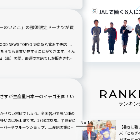
設で過ごす自然体験はいかがですか？
ターのいとこ」の那須限定ドーナツが買
D NEWS TOKYO 東京駅八重洲中央店」。
外どちらでもお買い物することができます。そん
月7日（金）の間、那須の本店でしか販売されて
00個限定で特別販売中！ 初日には10分で
ポでご紹介します。
RANK
】さすが生産量日本一のイチゴ王国！い
ランキン
かせない材料でしょう。全国各地で多品種の
多いのは栃木県です。1968年以降、半世紀に
【暑さに強
ーパーやフルーツショップ、土産店の棚には
米「とちぎ
んでいます。県央南部の壬生町に設けられた
がオーケー