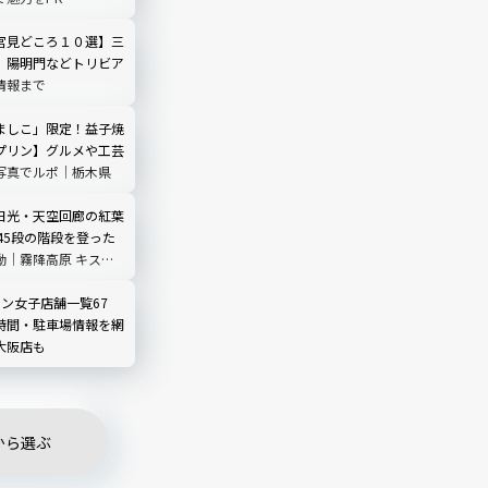
宮見どころ１０選】三
、陽明門などトリビア
情報まで
ましこ」限定！益子焼
プリン】グルメや工芸
写真でルポ｜栃木県
日光・天空回廊の紅葉
45段の階段を登った
動｜霧降高原 キスゲ
ン女子店舗一覧67
時間・駐車場情報を網
大阪店も
から選ぶ