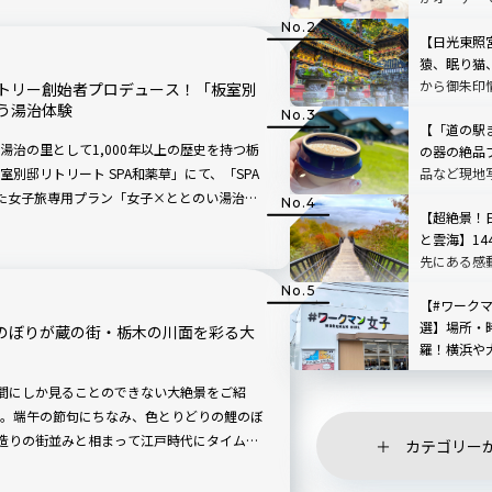
リエーションで主役を演じているようです。
【日光東照
猿、眠り猫
から御朱印
トリー創始者プロデュース！「板室別
のう湯治体験
【「道の駅
治の里として1,000年以上の歴史を持つ栃
の器の絶品
品など現地
別邸リトリート SPA和薬草」にて、「SPA
た女子旅専用プラン「女子×ととのい湯治
【超絶景！
プラン「心身癒される大自然SPAリゾート」
と雲海】14
ました。
先にある感
平園地
【#ワークマ
選】場所・
鯉のぼりが蔵の街・栃木の川面を彩る大
羅！横浜や
間にしか見ることのできない大絶景をご紹
。端午の節句にちなみ、色とりどりの鯉のぼ
蔵造りの街並みと相まって江戸時代にタイムス
カテゴリー