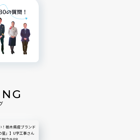
ING
グ
い！栃木県産ブランド
の星」】U字工事さん
で魅力をPR