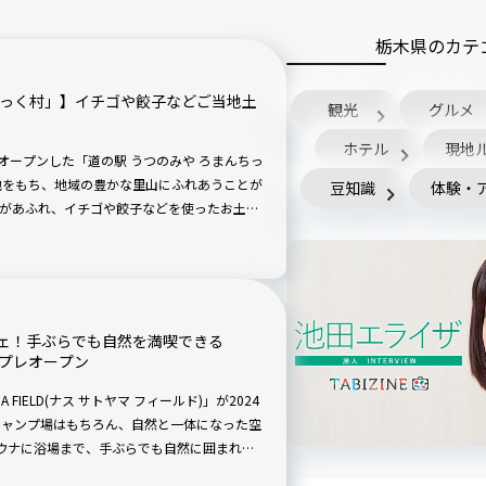
栃木県のカテ
ちっく村」】イチゴや餃子などご当地土
観光
グルメ
ホテル
現地
オープンした「道の駅 うつのみや ろまんちっ
地をもち、地域の豊かな里山にふれあうことが
豆知識
体験・
があふれ、イチゴや餃子などを使ったお土産
みや ろまんちっく村」の魅力をご紹介しまし
ェ！手ぶらでも自然を満喫できる
月1日プレオープン
 FIELD(ナス サトヤマ フィールド)」が2024
キャンプ場はもちろん、自然と一体になった空
ウナに浴場まで、手ぶらでも自然に囲まれな
また、7月のグランドオープンに向けて割引