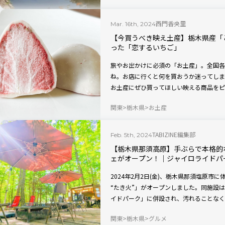
西門香央里
Mar. 16th, 2024
【今買うべき映え土産】栃木県産「
った「恋するいちご」
旅やお出かけに必須の「お土産」。全国各
ね。お店に行くと何を買おうか迷ってしま
お土産にぜひ買ってほしい映える商品をピ
「苺が主役」の「恋するいちご」です。
関東
栃木県
お土産
TABIZINE編集部
Feb. 5th, 2024
【栃木県那須高原】手ぶらで本格的
ェがオープン！｜ジャイロライドパ
2024年2月2日(金)、栃木県那須塩原
“たき火”」がオープンしました。同施設
イドパーク」に併設され、汚れることなく
まなカフェメニューを楽しめる体験型のグ
関東
栃木県
グルメ
なども不要で、那須高原の大森林を満喫で