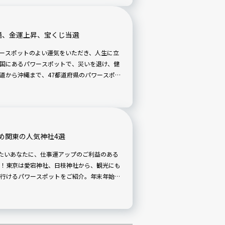
滝、金運上昇、宝くじ当選
パワースポットのよい運気をいただき、人生に立
国にあるパワースポットで、災いを退け、健
道から沖縄まで、47都道府県のパワースポッ
め関東の人気神社4選
世したいあなたに、仕事運アップのご利益のある
！東京は愛宕神社、日枝神社から、観光にも
行けるパワースポットをご紹介。年末年始の
します！