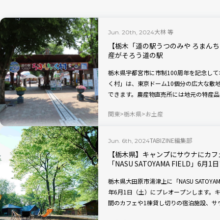
大林 等
Jun. 20th, 2024
【栃木「道の駅うつのみや ろまん
産がそろう道の駅
栃木県宇都宮市に市制100周年を記念して
く村」は、東京ドーム10個分の広大な敷
できます。農産物直売所には地元の特産品
もバラエティ豊富です。「道の駅 うつの
関東
栃木県
お土産
ょう。
TABIZINE編集部
Jun. 6th, 2024
【栃木県】キャンプにサウナにカフ
「NASU SATOYAMA FIELD」6
栃木県大田原市湯津上に「NASU SATOYAMA
年6月1日（土）にプレオープンします。
間のカフェや1棟貸し切りの宿泊施設、サ
がらアウトドアを楽しむことができます。