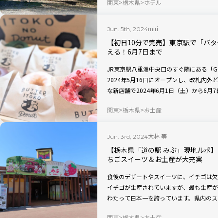
関東
栃木県
ホテル
キャンペーンも実施。新たなアウトドア施
miri
Jun. 5th, 2024
【初日10分で完売】東京駅で「バ
える！6月7日まで
JR東京駅八重洲中央口のすぐ隣にある「GOO
2024年5月16日にオープンし、改札内
な新店舗で2024年6月1日（土）から6
いなかった「いとこのドーナツ」が、1日1
関東
栃木県
お土産
完売するなど、今注目のドーナツを実食ル
大林 等
Jun. 3rd, 2024
【栃木県「道の駅 みぶ」現地ルポ
ちごスイーツ＆お土産が大充実
食後のデザートやスイーツに、イチゴは欠
イチゴが生産されていますが、最も生産が
わたって日本一を誇っています。県内のス
必ずといっていいほど、新鮮なイチゴが並
関東
栃木県
お土産