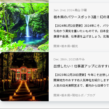
む新感覚のカフェです。
青山 沙羅
Jan. 2nd, 2024
栃木県のパワースポット3選！幻の
【2024年1月2日更新】2024年こそ、
ち向かう勇気を養いたいものです。日本全
康運や金運、仕事運を上げましょう。北海
トをご紹介します。今回は栃木県です。
関東
栃木県
観光
あやみ
Dec. 28th, 2023
出世したい！仕事運アップにおすす
【2023年12月28日更新】今年こそ出
関東地方のおすすめ人気神社を紹介します
人気の日光東照宮まで、都内から日帰りで
参拝や、屋台、お焚き上げの情報もお届け
関東
栃木県
現地ルポ／ブログ