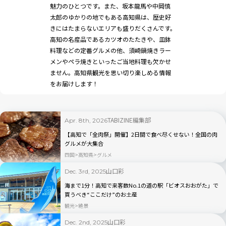
魅力のひとつです。また、坂本龍馬や中岡慎
太郎のゆかりの地でもある高知県は、歴史好
きにはたまらないエリアも盛りだくさんです。
高知の名産品であるカツオのたたきや、皿鉢
料理などの定番グルメの他、須崎鍋焼きラー
メンやペラ焼きといったご当地料理も欠かせ
ません。高知県観光を思い切り楽しめる情報
をお届けします！
TABIZINE編集部
Apr. 8th, 2026
【高知で「全肉祭」開催】2日間で食べ尽くせない！全国の肉
グルメが大集合
四国
高知県
グルメ
山口彩
Dec. 3rd, 2025
海まで1分！高知で来客数No.1の道の駅「ビオスおおがた」で
買うべき“ここだけ”のお土産
観光
絶景
山口彩
Dec. 2nd, 2025