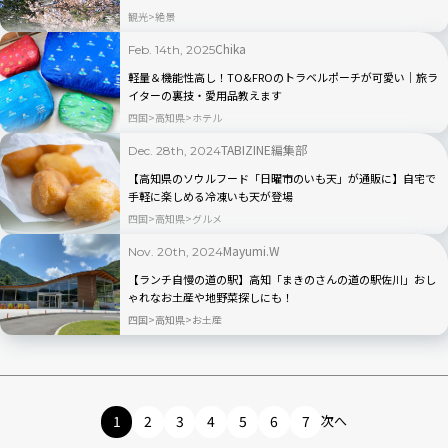
観光
絶景
Chika
Feb. 14th, 2025
軽量＆機能性高し！TO&FROのトラベルポーチが可愛い｜旅ラ
イターの裏技・愛用品教えます
四国
高知県
ホテル
TABIZINE編集部
Dec. 28th, 2024
【高知県のソウルフード「日曜市のいも天」が通販に】自宅で
手軽に楽しめる冷凍いも天が登場
四国
高知県
グルメ
Mayumi.W
Nov. 20th, 2024
【ランチ自慢の道の駅】高知「まきのさんの道の駅佐川」おし
ゃれなお土産や地野菜探しにも！
四国
高知県
お土産
1
2
3
4
5
6
7
次へ