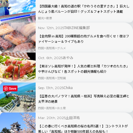
【四国最大級！高知の道の駅「かわうその里すさき」】巨大し
んじょう君バルーンが目印！グッズ＆フォトスポット満載
観光
絶景
TABIZINE編集部
Nov. 12th, 2025
【全肉祭 in 高知】200種類超の肉グルメを食べ尽くせ！夜はフ
ァイヤーショー＆ライブもあり
四国
高知県
グルメ
あやみ
Oct. 6th, 2025
【実はソレ高知が発祥！】人気の郷土料理「カツオのたたき」
や芋けんぴなど！各スポットの観光情報も紹介
四国
高知県
豆知識
Chika
Sep. 13th, 2025
Save
【圧巻の大パノラマ！高知県・桂浜】写真映え必至の龍王岬と
太平洋の絶景
四国
高知県
お土産
土田洋祐
Mar. 20th, 2025
【この春に行くべき高知県の桜の名所5選！】コントラストが
美しい「高知城」ほか樹齢500年超えの名桜も！