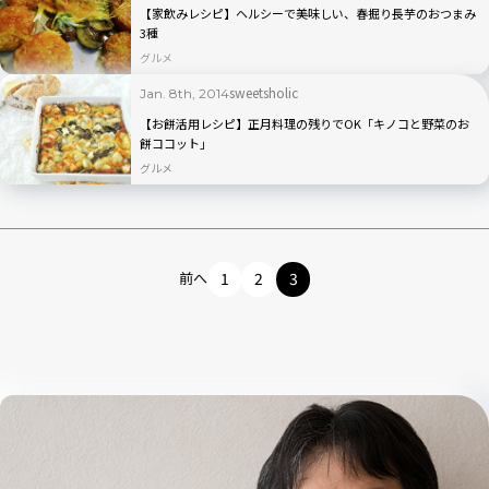
【家飲みレシピ】ヘルシーで美味しい、春掘り長芋のおつまみ
3種
グルメ
sweetsholic
Jan. 8th, 2014
【お餅活用レシピ】正月料理の残りでOK「キノコと野菜のお
餅ココット」
グルメ
前へ
1
2
3