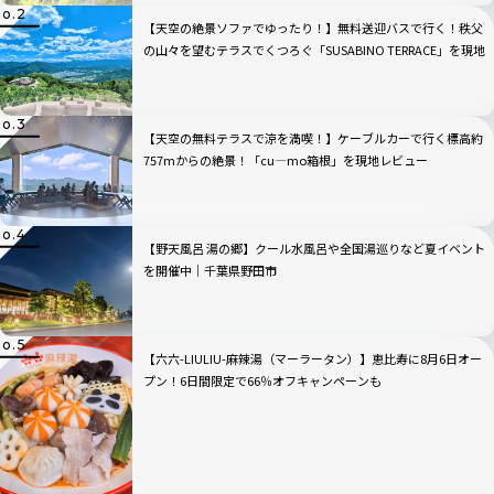
【天空の絶景ソファでゆったり！】無料送迎バスで行く！秩父
の山々を望むテラスでくつろぐ「SUSABINO TERRACE」を現地
レビュー｜埼玉県
【天空の無料テラスで涼を満喫！】ケーブルカーで行く標高約
757mからの絶景！「cu―mo箱根」を現地レビュー
【野天風呂 湯の郷】クール水風呂や全国湯巡りなど夏イベント
を開催中｜千葉県野田市
【六六-LIULIU-麻辣湯（マーラータン）】恵比寿に8月6日オー
プン！6日間限定で66％オフキャンペーンも