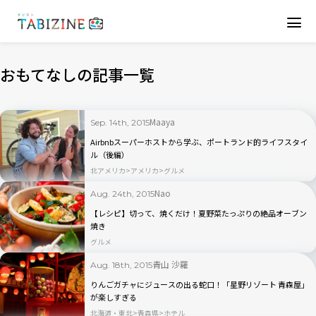
おもてなしの記事一覧
Maaya
Sep. 14th, 2015
Airbnbスーパーホストから学ぶ、ポートランド的ライフスタイ
ル（後編）
北アメリカ
アメリカ
グルメ
Nao
Aug. 24th, 2015
【レシピ】切って、焼くだけ！夏野菜たっぷりの絶品オーブン
焼き
グルメ
青山 沙羅
Aug. 18th, 2015
りんごガチャにジュースの出る蛇口！「星野リゾート 青森屋」
が楽しすぎる
北海道・東北
青森県
ホテル