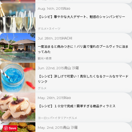
Nao
Aug. 14th, 2015
【レシピ】華やかな大人デザート、魅惑のシャンパンゼリー
グルメ
スイーツ
HACHI
Jul. 28th, 2015
一度泊まると病みつきに！バリ島で憧れのプールヴィラに泊ま
ってみた
観光
絶景
青山 沙羅
Jun. 22nd, 2015
【レシピ】涼しげで可愛い！真似したくなるクールなサマード
リンク
グルメ
Nao
May. 26th, 2015
【レシピ】１０分で完成！簡単すぎる絶品ティラミス
ヨーロッパ
イタリア
グルメ
青山 沙羅
May. 2nd, 2015
Save