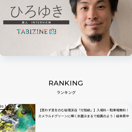
RANKING
ランキング
【思わず息をのむ秘境渓谷「付知峡」】入場料・駐車場無料！
エメラルドグリーンに輝く水面はまるで絵画のよう｜岐阜県中
津川市