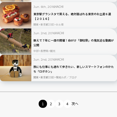
HACHI
Jun. 6th, 2016
東京駅グランスタで買える、絶対喜ばれる東京のお土産６選
【２０１６】
関東
東京都23区
お土産
HACHI
Jun. 2nd, 2016
数えで７年に一度の開催！命がけ「御柱祭」の鬼気迫る動画が
公開
中部
長野県
観光
HACHI
Jun. 2nd, 2016
旅にも仕事にも連れて歩きたい、新しいスマートフォンのかた
ち「ロボホン」
関東
東京都23区
現地ルポ／ブログ
1
2
3
4
次へ