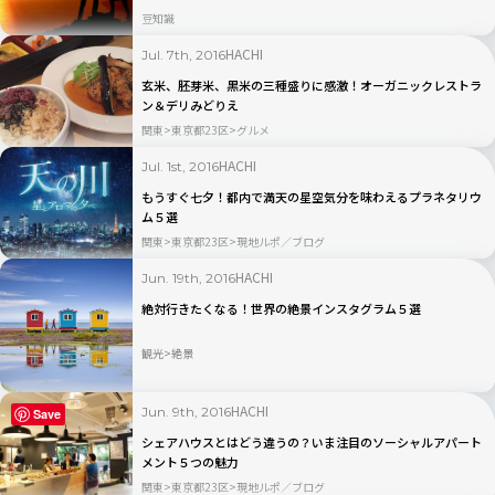
豆知識
HACHI
Jul. 7th, 2016
玄米、胚芽米、黒米の三種盛りに感激！オーガニックレストラ
ン＆デリみどりえ
関東
東京都23区
グルメ
HACHI
Jul. 1st, 2016
もうすぐ七夕！都内で満天の星空気分を味わえるプラネタリウ
ム５選
関東
東京都23区
現地ルポ／ブログ
HACHI
Jun. 19th, 2016
絶対行きたくなる！世界の絶景インスタグラム５選
観光
絶景
HACHI
Jun. 9th, 2016
Save
シェアハウスとはどう違うの？いま注目のソーシャルアパート
メント５つの魅力
関東
東京都23区
現地ルポ／ブログ