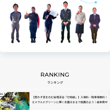
RANKING
ランキング
【思わず息をのむ秘境渓谷「付知峡」】入場料・駐車場無料！
エメラルドグリーンに輝く水面はまるで絵画のよう｜岐阜県中
津川市