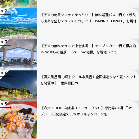
【天空の絶景ソファでゆったり！】無料送迎バスで行く！秩父
の山々を望むテラスでくつろぐ「SUSABINO TERRACE」を現地
レビュー｜埼玉県
【天空の無料テラスで涼を満喫！】ケーブルカーで行く標高約
757mからの絶景！「cu―mo箱根」を現地レビュー
【野天風呂 湯の郷】クール水風呂や全国湯巡りなど夏イベント
を開催中｜千葉県野田市
【六六-LIULIU-麻辣湯（マーラータン）】恵比寿に8月6日オー
プン！6日間限定で66％オフキャンペーンも