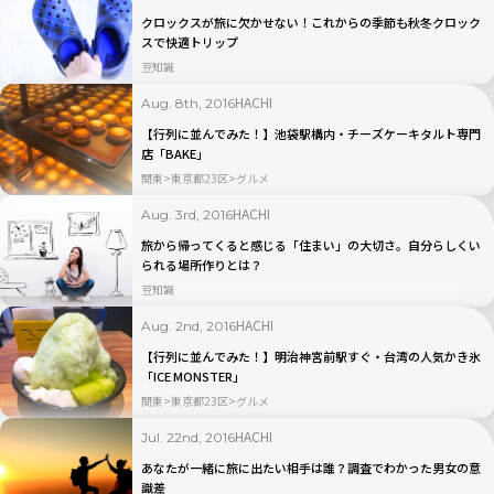
クロックスが旅に欠かせない！これからの季節も秋冬クロック
スで快適トリップ
豆知識
HACHI
Aug. 8th, 2016
【行列に並んでみた！】池袋駅構内・チーズケーキタルト専門
店「BAKE」
関東
東京都23区
グルメ
HACHI
Aug. 3rd, 2016
旅から帰ってくると感じる「住まい」の大切さ。自分らしくい
られる場所作りとは？
豆知識
HACHI
Aug. 2nd, 2016
【行列に並んでみた！】明治神宮前駅すぐ・台湾の人気かき氷
「ICE MONSTER」
関東
東京都23区
グルメ
HACHI
Jul. 22nd, 2016
あなたが一緒に旅に出たい相手は誰？調査でわかった男女の意
識差