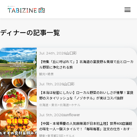
ディナーの記事一覧
山口彩
Jul. 24th, 2026
【特集「丘に呼ばれて」】北海道の富良野＆美瑛で丘とローカ
ル野菜に浄化される旅
観光
絶景
山口彩
Jul. 11th, 2026
【本当は秘密にしたい】ローカル野菜のおいしさが衝撃！富良
野のスタイリッシュな「ノゾホテル」が実はコスパ抜群
北海道・東北
北海道
ホテル
sunflower
Jul. 9th, 2026
【中国・本場重慶の人気麻辣湯が日本初上陸】世界400店舗超
の味を一人一鍋スタイルで！「毎味毎客」注文の仕方・おすす
め具材を徹底解説
関東
東京都23区
グルメ