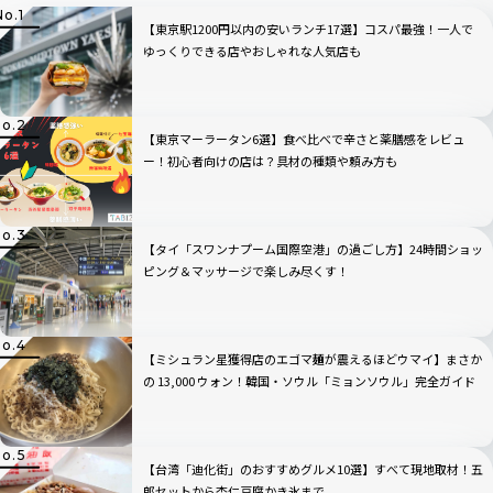
【東京駅1200円以内の安いランチ17選】コスパ最強！一人で
ゆっくりできる店やおしゃれな人気店も
【東京マーラータン6選】食べ比べで辛さと薬膳感をレビュ
ー！初心者向けの店は？具材の種類や頼み方も
【タイ「スワンナプーム国際空港」の過ごし方】24時間ショッ
ピング＆マッサージで楽しみ尽くす！
【ミシュラン星獲得店のエゴマ麺が震えるほどウマイ】まさか
の 13,000 ウォン！韓国・ソウル「ミョンソウル」完全ガイド
【台湾「迪化街」のおすすめグルメ10選】すべて現地取材！五
郎セットから杏仁豆腐かき氷まで