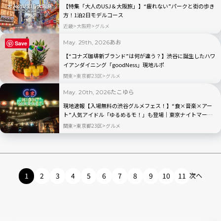
【特集「大人のUSJ＆大阪旅」】“疲れない”パークと街の歩き
方！1泊2日モデルコース
近畿
大阪府
グルメ
あお
May. 29th, 2026
Save
【“コナズ珈琲新ブランド”は何が違う？】渋谷に誕生したハワ
イアンダイニング「goodNess」現地ルポ
関東
東京都23区
グルメ
たこゆら
May. 20th, 2026
現地速報【入場無料の渋谷グルメフェス！】“食×音楽×アー
ト”人気アイドル「ゆるめるモ！」も登場｜東京ナイトマーケ
ット
関東
東京都23区
グルメ
1
2
3
4
5
6
7
8
9
10
11
次へ