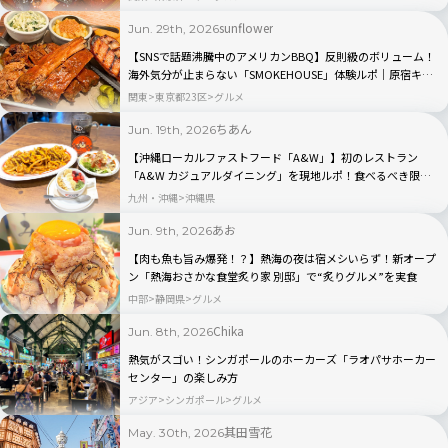
sunflower
Jun. 29th, 2026
【SNSで話題沸騰中のアメリカンBBQ】反則級のボリューム！
海外気分が止まらない「SMOKEHOUSE」体験ルポ｜原宿キャ
ットストリート
関東
東京都23区
グルメ
ちあん
Jun. 19th, 2026
【沖縄ローカルファストフード「A&W」】初のレストラン
「A&W カジュアルダイニング」を現地ルポ！食べるべき限定
メニューおすすめ5選
九州・沖縄
沖縄県
あお
Jun. 9th, 2026
【肉も魚も旨み爆発！？】熱海の夜は宿メシいらず！新オープ
ン「熱海おさかな食堂炙り家 別邸」で“炙りグルメ”を実食
中部
静岡県
グルメ
Chika
Jun. 8th, 2026
熱気がスゴい！シンガポールのホーカーズ「ラオパサホーカー
センター」の楽しみ方
アジア
シンガポール
グルメ
其田雪花
May. 30th, 2026