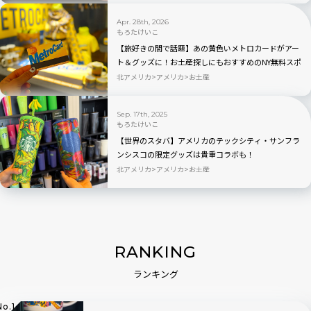
Apr. 28th, 2026
もろたけいこ
【旅好きの間で話題】あの黄色いメトロカードがアー
ト＆グッズに！お土産探しにもおすすめのNY無料スポ
ット
北アメリカ
アメリカ
お土産
Sep. 17th, 2025
もろたけいこ
【世界のスタバ】アメリカのテックシティ・サンフラ
ンシスコの限定グッズは貴重コラボも！
北アメリカ
アメリカ
お土産
RANKING
ランキング