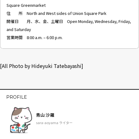
Square Greenmarket
住 所 North and West sides of Union Square Park
開催日 月、水、金、土曜日 Open Monday, Wednesday, Friday,
and Saturday
営業時間 8:00 a.m. – 6:00 p.m.
[All Photo by Hideyuki Tatebayashi]
PROFILE
青山 沙羅
sara-aoyama ライター