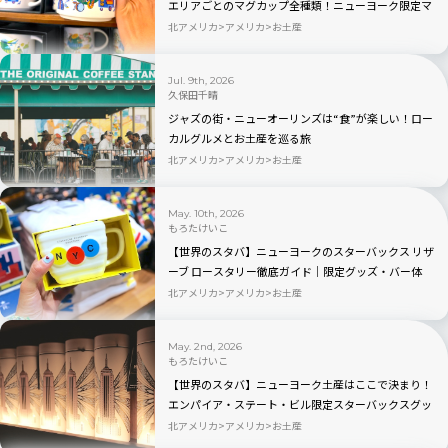
エリアごとのマグカップ全種類！ニューヨーク限定マ
グカップ＆タンブラー完全ガイド
北アメリカ
アメリカ
お土産
Jul. 9th, 2026
久保田千晴
ジャズの街・ニューオーリンズは“食”が楽しい！ロー
カルグルメとお土産を巡る旅
北アメリカ
アメリカ
お土産
May. 10th, 2026
もろたけいこ
【世界のスタバ】ニューヨークのスターバックス リザ
ーブ ロースタリー徹底ガイド｜限定グッズ・バー体
験・見どころを完全解説
北アメリカ
アメリカ
お土産
May. 2nd, 2026
もろたけいこ
【世界のスタバ】ニューヨーク土産はここで決まり！
エンパイア・ステート・ビル限定スターバックスグッ
ズ完全ガイド｜2026年最新
北アメリカ
アメリカ
お土産