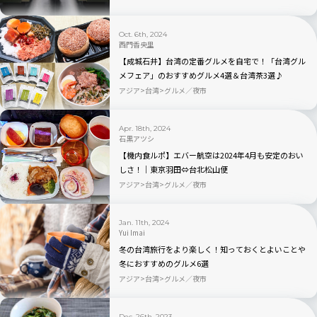
Oct. 6th, 2024
西門香央里
【成城石井】台湾の定番グルメを自宅で！「台湾グル
メフェア」のおすすめグルメ4選＆台湾茶3選♪
アジア
台湾
グルメ／夜市
Apr. 18th, 2024
石黒アツシ
【機内食ルポ】エバー航空は2024年4月も安定のおい
しさ！｜東京羽田⇔台北松山便
アジア
台湾
グルメ／夜市
Jan. 11th, 2024
Yui Imai
冬の台湾旅行をより楽しく！知っておくとよいことや
冬におすすめのグルメ6選
アジア
台湾
グルメ／夜市
Dec. 26th, 2023