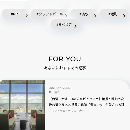
MRT
クラフトビール
淡水
港町
食べ歩き
FOR YOU
あなたにおすすめの記事
Jan. 18th, 2025
其田雪花
【台湾・台北101の天空ビュッフェ】絶景と味わう高
級台湾グルメ×世界の珍味「饗 A Joy」が愛される理
由
アジア
台湾
グルメ／夜市