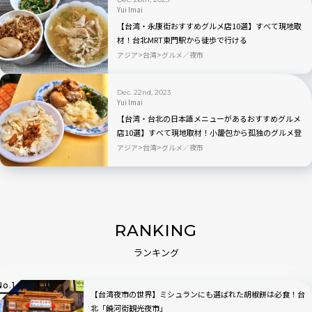
Yui Imai
【台湾・永康街おすすめグルメ店10選】すべて現地取
材！台北MRT東門駅から徒歩で行ける
アジア
台湾
グルメ／夜市
Dec. 22nd, 2023
Yui Imai
【台湾・台北の日本語メニューがあるおすすめグルメ
店10選】すべて現地取材！小籠包から孤独のグルメ登
場店まで
アジア
台湾
グルメ／夜市
RANKING
ランキング
【台湾夜市の世界】ミシュランにも選ばれた胡椒餅は必食！台
北「饒河街観光夜市」