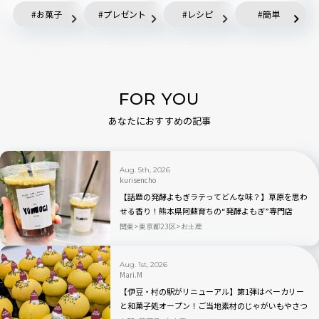
お菓子
プレゼント
レシピ
簡単
FOR YOU
あなたにおすすめの記事
Aug. 5th, 2026
kurisencho
【話題の発酵よもぎラテってどんな味？】草原を思わ
せる香り！熊本県阿蘇育ちの“発酵よもぎ”専門店
「BETWEEN by THE YOMOGI STAND」渋谷にオープ
関東
東京都23区
お土産
ン！人気TOP3も
Aug. 1st, 2026
Mari.M
【伊豆・村の駅がリニューアル】第1弾はベーカリー
と和菓子処オープン！ご当地素材のじゃがいもやさつ