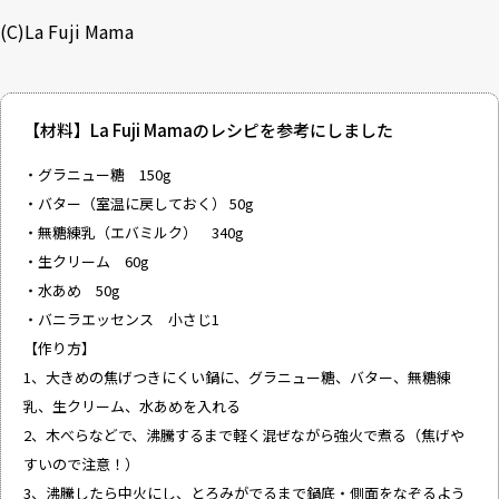
(C)
La Fuji Mama
【材料】
La Fuji Mama
のレシピを参考にしました
・グラニュー糖 150g
・バター（室温に戻しておく） 50g
・無糖練乳（エバミルク） 340g
・生クリーム 60g
・水あめ 50g
・バニラエッセンス 小さじ1
【作り方】
1、大きめの焦げつきにくい鍋に、グラニュー糖、バター、無糖練
乳、生クリーム、水あめを入れる
2、木べらなどで、沸騰するまで軽く混ぜながら強火で煮る（焦げや
すいので注意！）
3、沸騰したら中火にし、とろみがでるまで鍋底・側面をなぞるよう