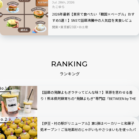
Jul. 28th, 2026
たこゆら
2026年最新【東京で食べたい「韓国×ベーグル」おす
すめ5選！】SNSで話題沸騰中の人気店を実食レビュ
ー
関東
東京都23区
お土産
RANKING
ランキング
【話題の発酵よもぎラテってどんな味？】草原を思わせる香
り！熊本県阿蘇育ちの“発酵よもぎ”専門店「BETWEEN by THE
YOMOGI STAND」渋谷にオープン！人気TOP3も
【伊豆・村の駅がリニューアル】第1弾はベーカリーと和菓子
処オープン！ご当地素材のじゃがいもやさつまいもを使ったパ
ン・スイーツが新登場