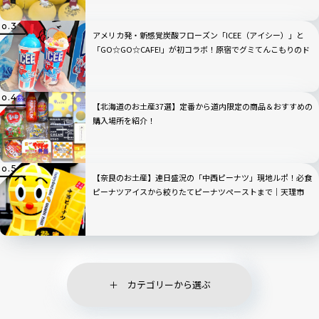
アメリカ発・新感覚炭酸フローズン「ICEE（アイシー）」と
「GO☆GO☆CAFE!」が初コラボ！原宿でグミてんこもりのド
リンクをチェック
【北海道のお土産37選】定番から道内限定の商品＆おすすめの
購入場所を紹介！
【奈良のお土産】連日盛況の「中西ピーナツ」現地ルポ！必食
ピーナツアイスから絞りたてピーナツペーストまで｜天理市
カテゴリーから選ぶ