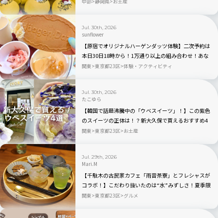
まいもを使ったパン・スイーツが新登場
中部
静岡県
お土産
Jul. 30th, 2026
sunflower
【原宿でオリジナルハーゲンダッツ体験】二次予約は
本日30日18時から！1万通り以上の組み合わせ！あな
ただけのアイスクリームが作れるポップアップイベン
関東
東京都23区
体験・アクティビティ
ト「Meet Your Häagen-Dazs」
Jul. 30th, 2026
たこゆら
【韓国で話題沸騰中の「ウベスイーツ」！】この紫色
のスイーツの正体は！？新大久保で買えるおすすめ4
選を実食レビュー
関東
東京都23区
お土産
Jul. 29th, 2026
Mari.M
【千駄木の古民家カフェ「雨音茶寮」とフレシャスが
コラボ！】こだわり抜いたのは“水”みずしさ！夏季限
定の冷茶と和菓子が登場
関東
東京都23区
グルメ