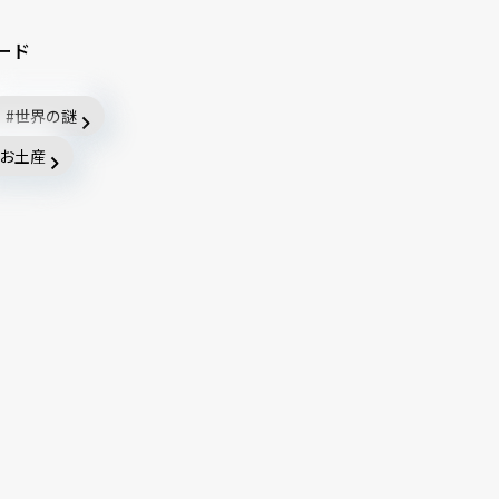
ード
世界の謎
お土産