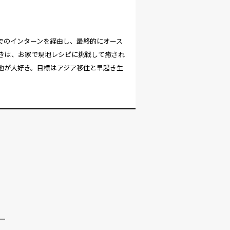
でのインターンを経由し、最終的にオース
きは、お家で現地レシピに挑戦して癒され
地が大好き。目標はアジア移住と早起き生
ー