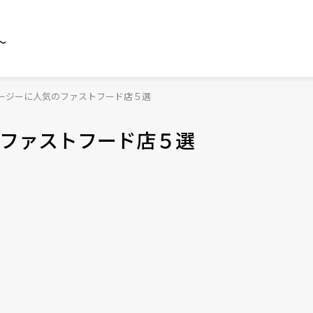
～
ージーに人気のファストフード店５選
ファストフード店５選