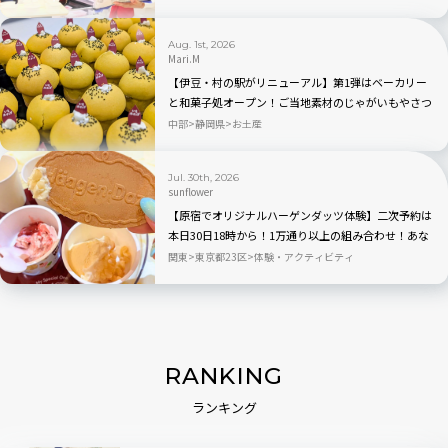
Aug. 1st, 2026
Mari.M
【伊豆・村の駅がリニューアル】第1弾はベーカリー
と和菓子処オープン！ご当地素材のじゃがいもやさつ
まいもを使ったパン・スイーツが新登場
中部
静岡県
お土産
Jul. 30th, 2026
sunflower
【原宿でオリジナルハーゲンダッツ体験】二次予約は
本日30日18時から！1万通り以上の組み合わせ！あな
ただけのアイスクリームが作れるポップアップイベン
関東
東京都23区
体験・アクティビティ
ト「Meet Your Häagen-Dazs」
RANKING
ランキング