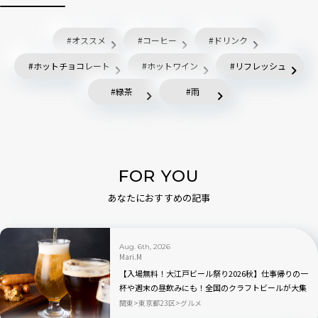
オススメ
コーヒー
ドリンク
ホットチョコレート
ホットワイン
リフレッシュ
緑茶
雨
FOR YOU
あなたにおすすめの記事
Aug. 6th, 2026
Mari.M
【入場無料！大江戸ビール祭り2026秋】仕事帰りの一
杯や週末の昼飲みにも！全国のクラフトビールが大集
合｜品川
関東
東京都23区
グルメ