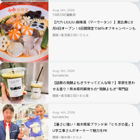
Aug. 5th, 2026
TABIZINE編集部
【六六-LIULIU-麻辣湯（マーラータン）】恵比寿に8
月6日オープン！6日間限定で66％オフキャンペーンも
関東
東京都23区
グルメ
Aug. 5th, 2026
kurisencho
【話題の発酵よもぎラテってどんな味？】草原を思わ
せる香り！熊本県阿蘇育ちの“発酵よもぎ”専門店
「BETWEEN by THE YOMOGI STAND」渋谷にオープ
関東
東京都23区
お土産
ン！人気TOP3も
Aug. 4th, 2026
kurisencho
【暑さに強い！栃木県産ブランド米「とちぎの星」】
U字工事さんがオーケーで魅力をPR
関東
栃木県
グルメ