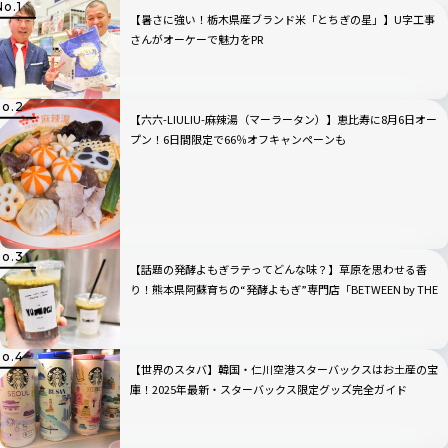
【暑さに強い！栃木県産ブランド米「とちぎの星」】U字工事
さんがオーケーで魅力をPR
【六六-LIULIU-麻辣湯（マーラータン）】恵比寿に8月6日オー
プン！6日間限定で66％オフキャンペーンも
【話題の発酵よもぎラテってどんな味？】草原を思わせる香
り！熊本県阿蘇育ちの“発酵よもぎ”専門店「BETWEEN by THE
YOMOGI STAND」渋谷にオープン！人気TOP3も
【世界のスタバ】韓国・仁川空港スターバックスはお土産の宝
庫！2025年最新・スターバックス限定グッズ完全ガイド